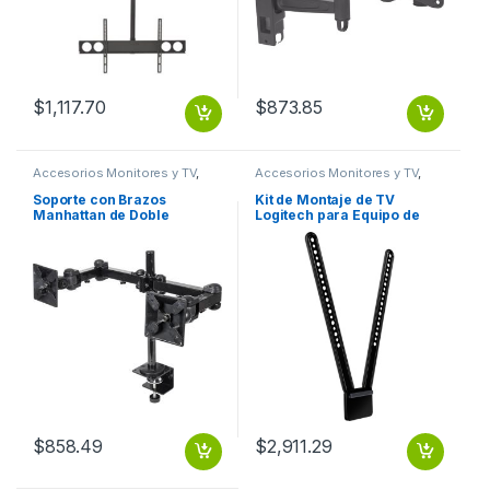
$
1,117.70
$
873.85
Accesorios Monitores y TV
,
Accesorios Monitores y TV
,
Dispositivos de Video
Dispositivos de Video
Soporte con Brazos
Kit de Montaje de TV
Manhattan de Doble
Logitech para Equipo de
Movimiento para 2
Videoconferencia MeetUp .
Monitores hasta 24′, max.
12KGs, Negro ARTICULADO
13 A 24 6 KG X BRAZO
$
858.49
$
2,911.29