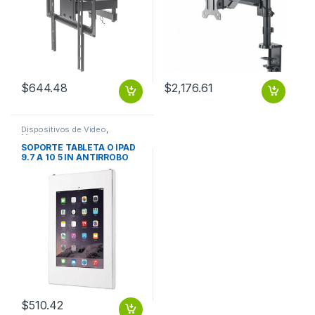
$
644.48
$
2,176.61
Dispositivos de Video
,
Monitores
SOPORTE TABLETA O IPAD
9.7 A 10 5 IN ANTIRROBO
MONTAJE
$
510.42