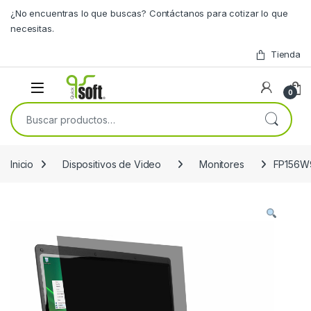
Skip to navigation
Skip to content
¿No encuentras lo que buscas? Contáctanos para cotizar lo que
necesitas.
Tienda
0
Buscar por:
Inicio
Dispositivos de Video
Monitores
FP156W9