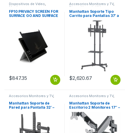
Dispositivos de Video
,
Accesorios Monitores y TV
,
Monitores
Dispositivos de Video
FP10 PRIVACY SCREEN FOR
Manhattan Soporte Tipo
SURFACE GO AND SURFACE
Carrito para Pantallas 37′ a
GO 2
70′ o 50KGs, Negro A 70
50KG ALTURA AJUSTABLE
$
847.35
$
2,620.67
Accesorios Monitores y TV
,
Accesorios Monitores y TV
,
Dispositivos de Video
Dispositivos de Video
Manhattan Soporte de
Manhattan Soporte de
Pared para Pantalla 32′ –
Escritorio 2 Monitores 17″ –
55′, hasta 35kg, Negro Y
32″, hasta 8Kg, Negro A 32
CURVA ARTICULADO 32 A 55
ESCRITORIO PISTON
35KG