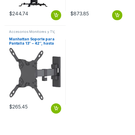
$
244.74
$
873.85
Accesorios Monitores y TV
,
Dispositivos de Video
Manhattan Soporte para
Pantalla 13″ – 42″, hasta
20KG, Negro TV
ARTICULADO 13 A 42 20KG
$
265.45