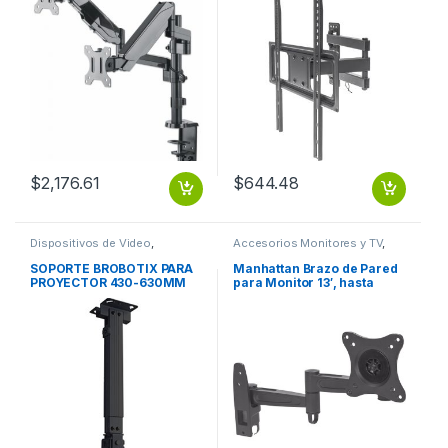
ESCRITORIO PISTON
CURVA ARTICULADO 32 A 55
35KG
$
2,176.61
$
644.48
Dispositivos de Video
,
Accesorios Monitores y TV
,
Monitores
Dispositivos de Video
SOPORTE BROBOTIX PARA
Manhattan Brazo de Pared
PROYECTOR 430-630MM
para Monitor 13′, hasta
NEGRO
15Kg, Negro TV
ARTICULADO 13 A 27 15KG