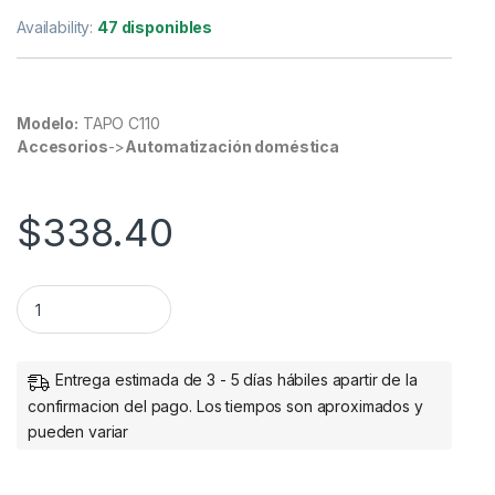
Availability:
47 disponibles
Modelo:
TAPO C110
Accesorios
->
Automatización doméstica
$
338.40
HOME SECURITY WI-FI CAMERA SPEC 3MP 2304X1296 2.4 GH
Entrega estimada de 3 - 5 días hábiles apartir de la
confirmacion del pago. Los tiempos son aproximados y
pueden variar