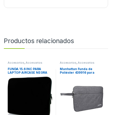
Productos relacionados
Accesorios
,
Accesorios
Accesorios
,
Accesorios
Notebook / Tablet
Notebook / Tablet
FUNDA 15.6 INC PARA
Manhattan Funda de
LAPTOP AIRCASE NEGRA
Poliéster 439916 para
Tablet 14.5″, Gris GRIS 14.5