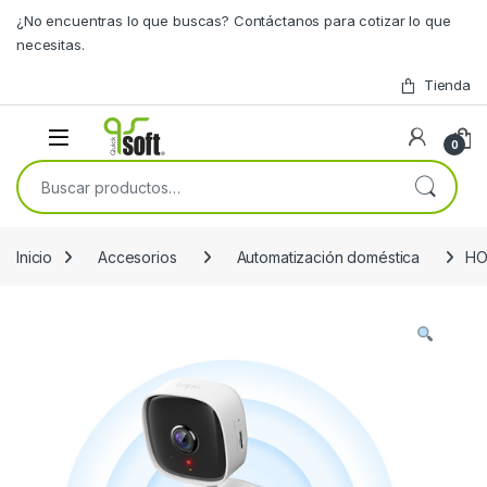
Skip to navigation
Skip to content
¿No encuentras lo que buscas? Contáctanos para cotizar lo que
necesitas.
Tienda
0
Buscar por:
Inicio
Accesorios
Automatización doméstica
HO