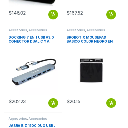
$
146.02
$
167.52
Accesorios
,
Accesorios
Accesorios
,
Accesorios
Notebook / Tablet
Escritorio
DOCKING 7 EN 1 USB V3.0
BROBOTIX MOUSEPAD
CONECTOR DUAL C Y A
BASICO COLOR NEGRO EN
BROBOTIX
BOLSA – Tapete
Antiderrapante Mouse Pad
Almohadilla Raton Laptop
Escritorio Notebook PC
BROBOTIX
$
202.23
$
20.15
Accesorios
,
Accesorios
Música
JABRA BIZ 1500 DUO USB .