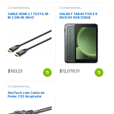
Computadoras
,
Computadoras
,
Computadoras de Escritorio
Computadoras Portátiles
CABLE HDMI 2.1 TEXTIL M-
GALAXY TAB ACTIVE 5 8
M 2.0M 8K 60HZ
INCH 5G 6GB 128GB
ANDROID 13 GALAXY TAB
ACTIVE 5 8 INCH 5G 6GB
128GB ANDROID 13
$
163.23
$
12,076.51
Computadoras
,
Computadoras Portátiles
StarTech.com Cable de
Poder C20 Acoplador
Macho – C19 Acoplador
Hembra, 1.8 Metros, Negro
.