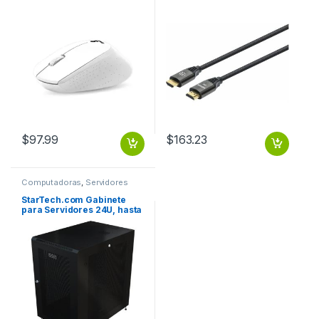
$
97.99
$
163.23
Computadoras
,
Servidores
para Computadoras
StarTech.com Gabinete
para Servidores 24U, hasta
450kg, Negro .