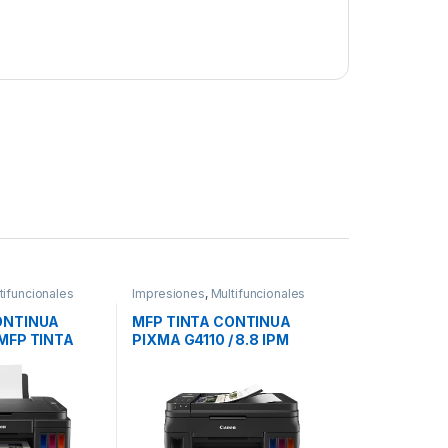
tifuncionales
Impresiones
,
Multifuncionales
ONTINUA
MFP TINTA CONTINUA
MFP TINTA
PIXMA G4110 / 8.8 IPM
XMA G2110
ADF/GI-190