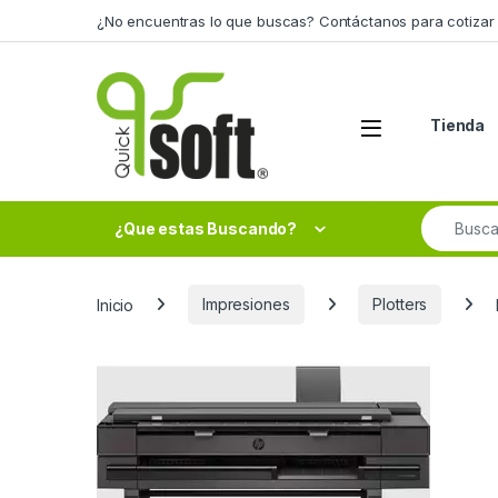
Skip to navigation
Skip to content
¿No encuentras lo que buscas? Contáctanos para cotizar 
Tienda
Search fo
¿Que estas Buscando?
Inicio
Impresiones
Plotters