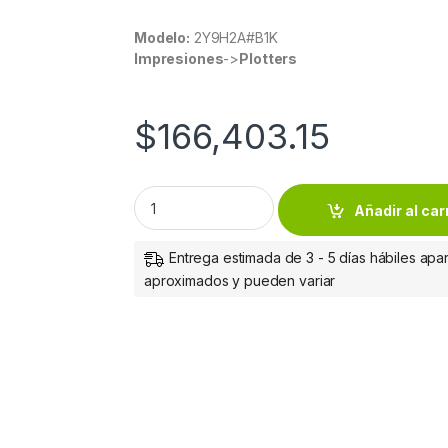
Modelo:
2Y9H2A#B1K
Impresiones
->
Plotters
$
166,403.15
HP DESIGNJET T850 36IN MFP PRINTER quan
Añadir al car
Entrega estimada de 3 - 5 días hábiles apar
aproximados y pueden variar