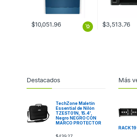
$
10,051.96
$
3,513.76
Destacados
Más v
TechZone Maletín
Essential de Nilón
TZEST01N, 15.4',
Negro NEGRO CON
MARCO PROTECTOR
RACK 19
$
439.27