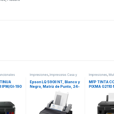
uncionales
Impresiones
,
Impresoras Casa y
Impresiones
,
Mul
Oficina
NTINUA
Epson LQ 590II NT, Blanco y
MFP TINTA C
8 IPM/GI-190
Negro, Matriz de Punto, 24-
PIXMA G2110 
pin, Print 24 AGUJAS 10 584
CONTINUA PI
CPS SERIAL ETHER