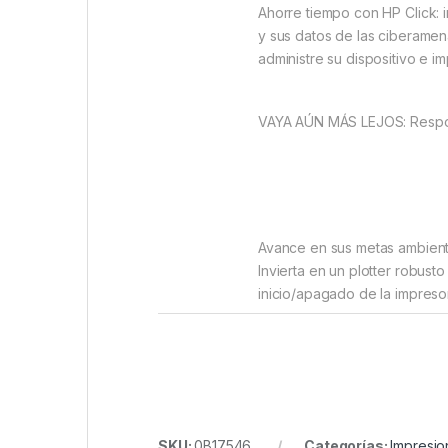
Ahorre tiempo con HP Click: 
y sus datos de las ciberamen
administre su dispositivo e i
VAYA AÚN MÁS LEJOS: Respond
Avance en sus metas ambienta
Invierta en un plotter robus
inicio/apagado de la impresor
SKU:
0B17546
Categorías:
Impresio