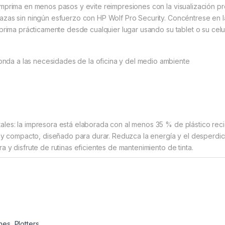
imprima en menos pasos y evite reimpresiones con la visualización pre
azas sin ningún esfuerzo con HP Wolf Pro Security. Concéntrese en la
mprima prácticamente desde cualquier lugar usando su tablet o su celul
a a las necesidades de la oficina y del medio ambiente
les: la impresora está elaborada con al menos 35 % de plástico reci
to y compacto, diseñado para durar. Reduzca la energía y el desperdic
a y disfrute de rutinas eficientes de mantenimiento de tinta.
nes
,
Plotters