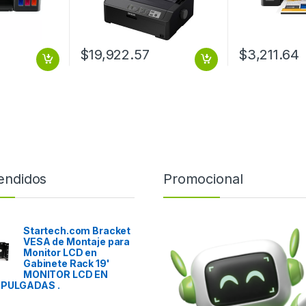
$
19,922.57
$
3,211.64
endidos
Promocional
Startech.com Bracket
VESA de Montaje para
Monitor LCD en
Gabinete Rack 19'
MONITOR LCD EN
 PULGADAS .