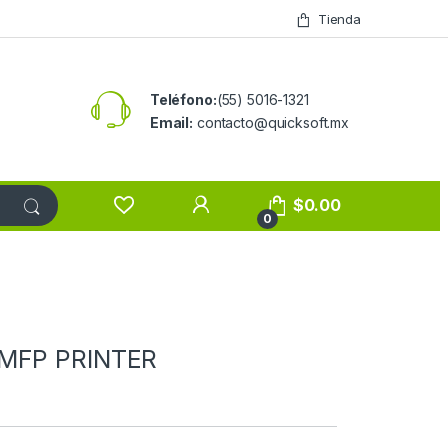
Tienda
Teléfono:
(55) 5016-1321
Email:
contacto@quicksoft.mx
$
0.00
0
 MFP PRINTER