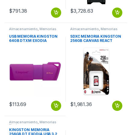
$
791.38
$
3,728.63
Almacenamiento
,
Memorias
Almacenamiento
,
Memorias
Flash
Flash
USB MEMORIA KINGSTON
SDXC MEMORIA KINGSTON
64GB DTXM EXODIA
256GB CANVAS REACT
PURPLE MORADO
PLUS UHS-II 280R/150W
$
113.69
$
1,981.36
Almacenamiento
,
Memorias
Flash
KINGSTON MEMORIA
256GB DT EXODIA USB 3.2