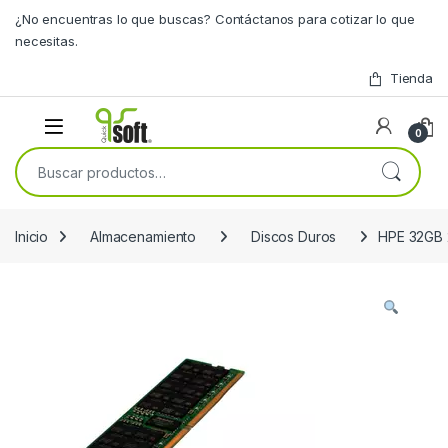
Skip to navigation
Skip to content
¿No encuentras lo que buscas? Contáctanos para cotizar lo que
necesitas.
Tienda
0
Buscar por:
Inicio
Almacenamiento
Discos Duros
HPE 32GB