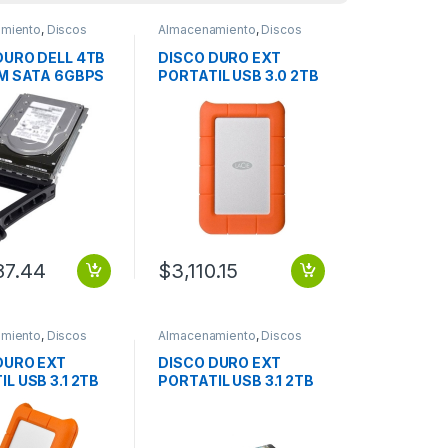
miento
,
Discos
Almacenamiento
,
Discos
Duros
DURO DELL 4TB
DISCO DURO EXT
PM SATA 6GBPS
PORTATIL USB 3.0 2TB
IN HOTPLUG
WIN/MAC 2YR RUGGED
 Disco Duro
MINI
.5″ Interno – 4TB
(SATA/600) –
r Dispositivo
ble – 7200rpm
87.44
$
3,110.15
miento
,
Discos
Almacenamiento
,
Discos
Duros
DURO EXT
DISCO DURO EXT
L USB 3.1 2TB
PORTATIL USB 3.1 2TB
2YR RUGGED
USB-C 3Y ONE TOUCH
E
SSD