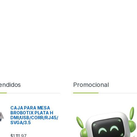
endidos
Promocional
CAJA PARA MESA
BROBOTIX PLATA H
DMI/USB/CORR/RJ45/
SVGA/3.5
$
1,111.97