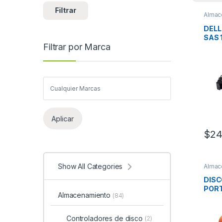
Filtrar
Almac
Duros
DELL
SAS 
Filtrar por Marca
512E
Aplicar
$
24
Show All Categories
Almac
Duros
DISC
PORT
Almacenamiento
(84)
WIN/
MINI
Controladores de disco
(2)