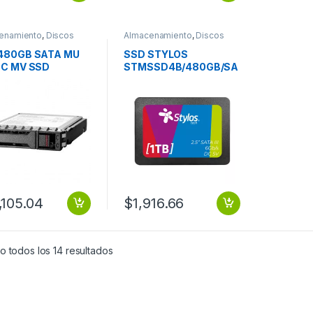
enamiento
,
Discos
Almacenamiento
,
Discos
Duros
480GB SATA MU
SSD STYLOS
BC MV SSD
STMSSD4B/480GB/SA
TA III/2.5/7MM
,105.04
$
1,916.66
 todos los 14 resultados