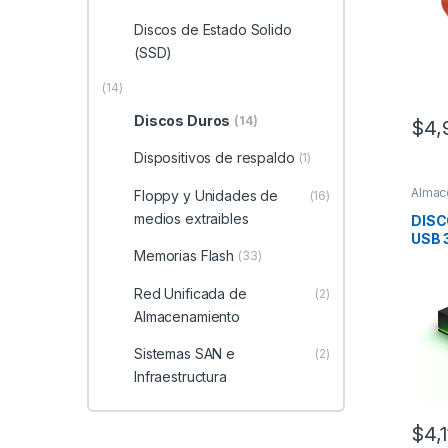
Discos de Estado Solido
(SSD)
(14)
Discos Duros
(14)
$
4,
Dispositivos de respaldo
(1)
Almac
Floppy y Unidades de
(16)
Duros
medios extraibles
DISC
USB 
Memorias Flash
P/XB
(33)
FOR 
Red Unificada de
(2)
Almacenamiento
Sistemas SAN e
(2)
Infraestructura
$
4,