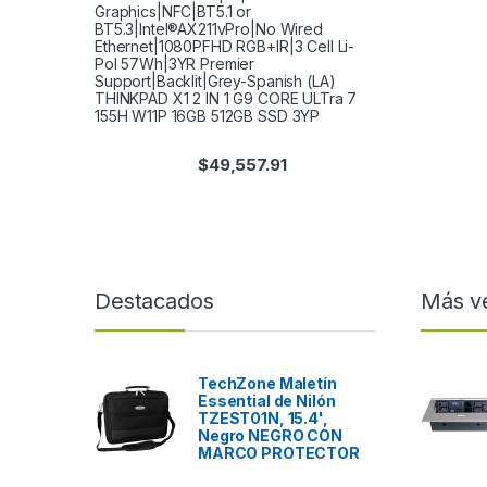
Graphics|NFC|BT5.1 or
BT5.3|Intel®AX211vPro|No Wired
Ethernet|1080PFHD RGB+IR|3 Cell Li-
Pol 57Wh|3YR Premier
Support|Backlit|Grey-Spanish (LA)
THINKPAD X1 2 IN 1 G9 CORE ULTra 7
155H W11P 16GB 512GB SSD 3YP
$
49,557.91
Destacados
Más v
TechZone Maletín
Essential de Nilón
TZEST01N, 15.4',
Negro NEGRO CON
MARCO PROTECTOR