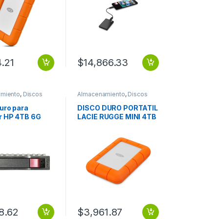
4.21
$
14,866.33
miento
,
Discos
Almacenamiento
,
Discos
Duros
uro para
DISCO DURO PORTATIL
r HP 4TB 6G
LACIE RUGGE MINI 4TB
I 7200RPM 3.5′ .
USB 3.0
8.62
$
3,961.87