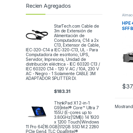
Recien Agregados
Almac
Duros
HPE 
StarTech.com Cable de
SFF 
3m de Extensión de
Alimentación de
Computadora, C14 a 2x
C13, Extensor de Cable,
IEC-320-C14 a IEC-320-C13, UL - Para
Computadora de escritorio, UPS,
Servidor, Impresora, Unidad de
distribución eléctrica - IEC 60320 C13 /
IEC 60320 C14 - 120 V AC / 10A, 230 V
AC - Negro - 1 Solamente CABLE 3M
ADAPTADOR SPLITTER DI.
$
37
$
183.31
ThinkPad X1 2-in-1
Mostrando
G9|Intel® Core™ Ultra 7
155U (E-cores up to
3.80GHz|12MB) 14 1920
x 1200 Touch|Windows
11 Pro 64|16.0GB|512GB SSD M.2 2280
PCIe Gen4 TLC Opal|Intel®