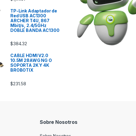
TP-Link Adaptador de
Red USB AC1300
ARCHER T4U, 867
Mbit/s, 2.4/5GHz
DOBLE BANDA AC1300
$
384.32
CABLE HDMI V2.0
10.5M 28AWG NG O
SOPORTA 2K Y 4K
BROBOTIX
$
231.58
Sobre Nosotros
Sobre Nosotros