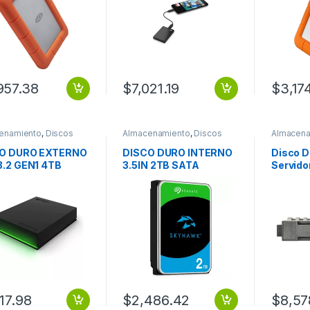
957.38
$
7,021.19
$
3,17
enamiento
,
Discos
Almacenamiento
,
Discos
Almacena
Duros
Duros
O DURO EXTERNO
DISCO DURO INTERNO
Disco D
3.2 GEN1 4TB
3.5IN 2TB SATA
Servido
OX GAME DRIVE
5400RPM 256MB 3YR
SATA II
XBOX
SKYHAWK
117.98
$
2,486.42
$
8,57