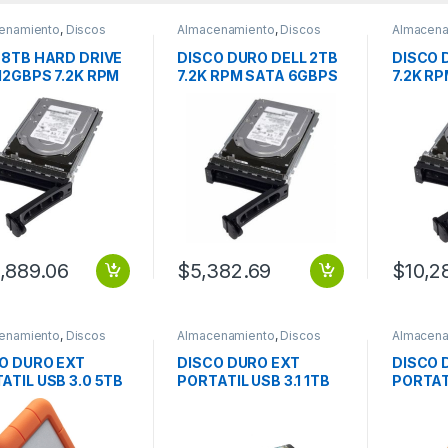
enamiento
,
Discos
Almacenamiento
,
Discos
Almacena
Duros
Duros
 8TB HARD DRIVE
DISCO DURO DELL 2TB
DISCO 
12GBPS 7.2K RPM
7.2K RPM SATA 6GBPS
7.2K R
 3.5IN HOT PLUG
DE 3.5IN HOTPLUG
DE 3.5
PARA R2 Disco Duro
PARA R2
Dell – 3.5″ Interno – 2TB
Dell – 3
– SATA (SATA/600) –
– SATA 
7200rpm
Servido
compati
,889.06
$
5,382.69
$
10,2
enamiento
,
Discos
Almacenamiento
,
Discos
Almacena
Duros
Duros
O DURO EXT
DISCO DURO EXT
DISCO 
ATIL USB 3.0 5TB
PORTATIL USB 3.1 1TB
PORTATI
MAC 2YR RUGGED
USB-C 3Y ONE TOUCH
USB-C 
SSD
RESCU