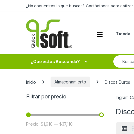
Skip to navigation
Skip to content
¿No encuentras lo que buscas? Contáctanos para cotizar 
Tienda
Search fo
¿Que estas Buscando?
Inicio
Almacenamiento
Discos Duros
Filtrar por precio
Ingram C
Disc
Precio:
$1,910
—
$37,110
Precio mínimo
Precio máximo