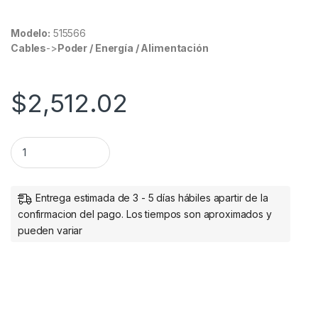
Modelo:
515566
Cables
->
Poder / Energía / Alimentación
$
2,512.02
Intellinet Generador de Tonos y Probador 515566, RJ-45 PA
Entrega estimada de 3 - 5 días hábiles apartir de la
confirmacion del pago. Los tiempos son aproximados y
pueden variar