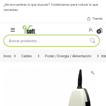
Skip to navigation
Skip to content
¿No encuentras lo que buscas? Contáctanos para cotizar lo que
necesitas.
Tienda
0
Buscar por:
Inicio
Cables
Poder / Energía / Alimentación
In