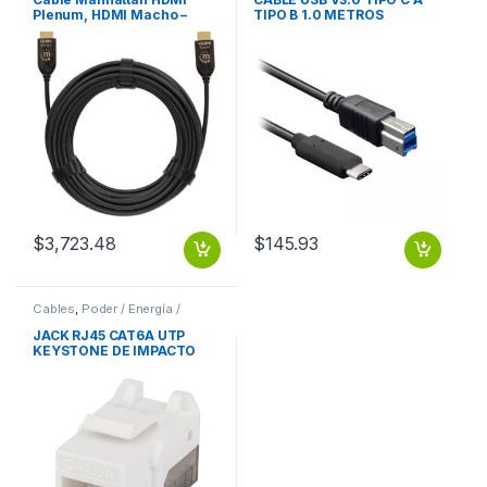
Plenum, HDMI Macho –
TIPO B 1.0 METROS
HDMI Macho, 30 Metros,
BROBOTIX
Negro 30.0M
$
3,723.48
$
145.93
Cables
,
Poder / Energía /
Alimentación
JACK RJ45 CAT6A UTP
KEYSTONE DE IMPACTO
BLANCO