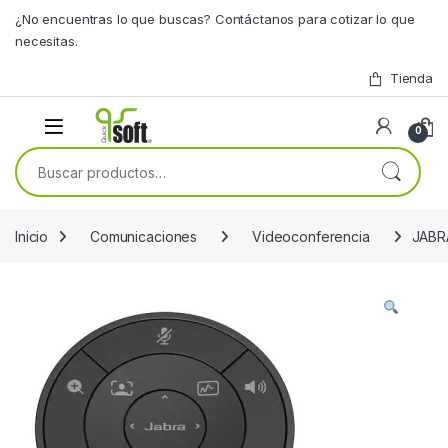
Skip to navigation
Skip to content
¿No encuentras lo que buscas? Contáctanos para cotizar lo que
necesitas.
Tienda
0
Buscar por:
Inicio
Comunicaciones
Videoconferencia
JABR