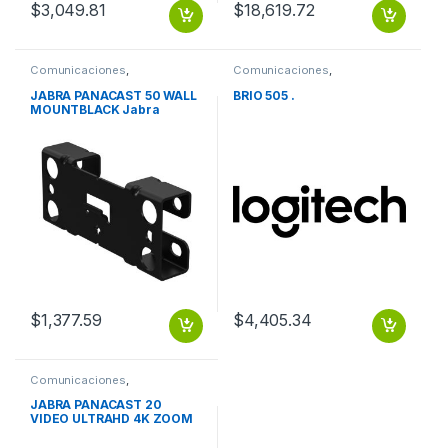
$
3,049.81
$
18,619.72
Comunicaciones
,
Comunicaciones
,
Videoconferencia
Videoconferencia
JABRA PANACAST 50 WALL
BRIO 505 .
MOUNTBLACK Jabra
Soporte de Pared para
sistema de
videoconferencia – Negro
$
1,377.59
$
4,405.34
Comunicaciones
,
Videoconferencia
JABRA PANACAST 20
VIDEO ULTRAHD 4K ZOOM
INTELIGENTE IMAGEN
INTUITIV