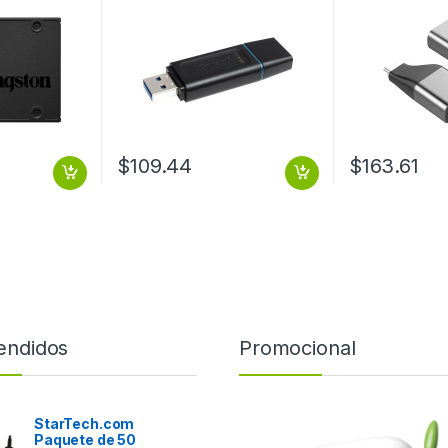
NEGRO-VERDE)
$
109.44
$
163.61
endidos
Promocional
StarTech.com
Paquete de 50