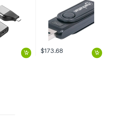
$
173.68