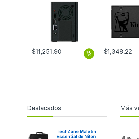
0.80GHz, USB, Negro ?
Incluye Discos (2X6TB)
RAID 0/1 RJ45 1GB USB 2.0
$
11,251.90
$
1,348.22
Destacados
Más v
TechZone Maletín
Essential de Nilón