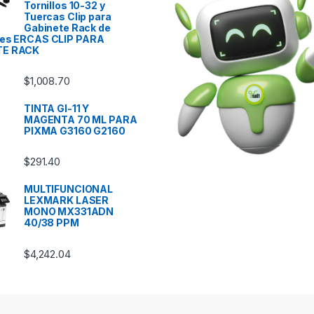
Tornillos 10-32 y
Tuercas Clip para
Gabinete Rack de
res ERCAS CLIP PARA
TE RACK
$
1,008.70
TINTA GI-11 Y
MAGENTA 70 ML PARA
PIXMA G3160 G2160
$
291.40
MULTIFUNCIONAL
LEXMARK LASER
MONO MX331ADN
40/38 PPM
$
4,242.04