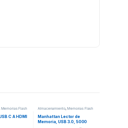
,
Memorias Flash
Almacenamiento
,
Memorias Flash
SB C A HDMI
Manhattan Lector de
Memoria, USB 3.0, 5000
Mbit/s, Negro EN 1.