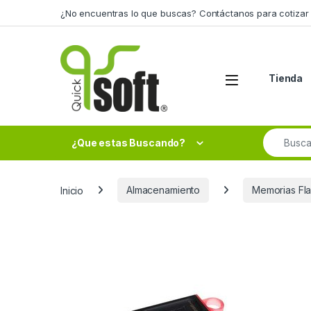
Skip to navigation
Skip to content
¿No encuentras lo que buscas? Contáctanos para cotizar 
Tienda
Search fo
¿Que estas Buscando?
Inicio
Almacenamiento
Memorias Fl