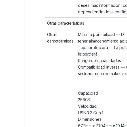
desea más información, con
dependiendo de la configu
Otras características
Otras
Máxima portabilidad — DT E
características
tener almacenamiento adi
Tapa protectora — La práct
le perderá.
Rango de capacidades — M
Compatibilidad inversa — C
sin tener que reemplazar s
Capacidad
256GB
Velocidad
USB 3.2 Gen 1
Dimensiones
67.3mm x 21.04mm x 10.14