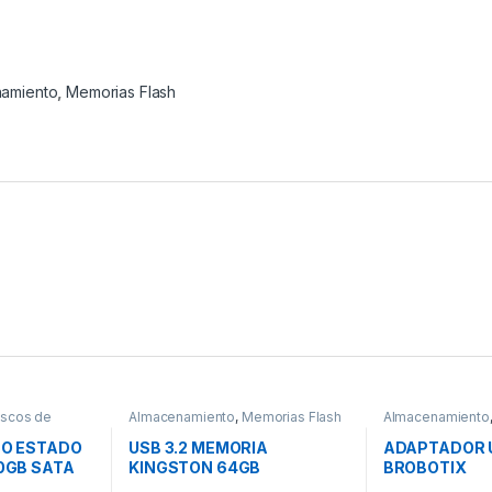
amiento
,
Memorias Flash
iscos de
Almacenamiento
,
Memorias Flash
Almacenamiento
)
CO ESTADO
USB 3.2 MEMORIA
ADAPTADOR U
0GB SATA
KINGSTON 64GB
BROBOTIX
P
DATATRAVELER EXODIA (