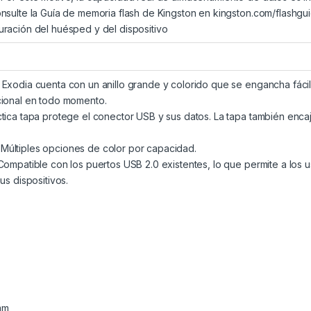
sulte la Guía de memoria flash de Kingston en kingston.com/flashgui
ración del huésped y del dispositivo
xodia cuenta con un anillo grande y colorido que se engancha fácilm
cional en todo momento.
ica tapa protege el conector USB y sus datos. La tapa también encaja 
últiples opciones de color por capacidad.
ompatible con los puertos USB 2.0 existentes, lo que permite a los usu
us dispositivos.
mm