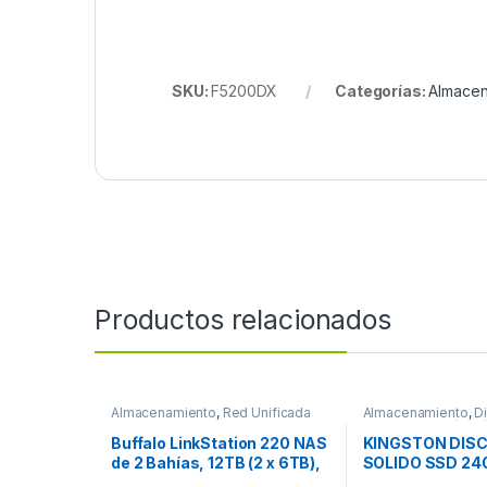
SKU:
F5200DX
Categorías:
Almacen
Productos relacionados
Almacenamiento
,
Red Unificada
Almacenamiento
,
D
de Almacenamiento
Estado Solido (SSD
Buffalo LinkStation 220 NAS
KINGSTON DIS
de 2 Bahías, 12TB (2 x 6TB),
SOLIDO SSD 24
Marvell Armada 370
3.0 A400 PCLA