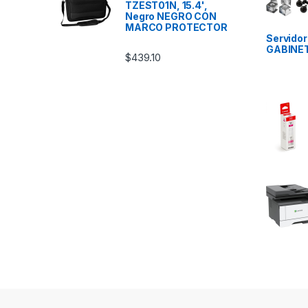
TZEST01N, 15.4',
Negro NEGRO CON
MARCO PROTECTOR
Servido
GABINE
$
439.10