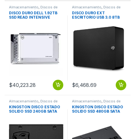
Almacenamiento
,
Discos de
Almacenamiento
,
Discos de
Estado Solido (SSD)
Estado Solido (SSD)
DISCO DURO DELL 1.92TB
DISCO DURO EXT
SSD READ INTENSIVE
ESCRITORIO USB 3.0 8TB
6GBPS DE 2.5 CON A Unidad
WINDOWS/MAC 1YR
de estado sólido Dell S4520
EXPANSION
Robusto – 2.5″ Interno –
1.92TB – SATA (SATA/600) –
3.5″ Carrier – Lectura
intensiva – Servidor
Dispositivo compatible
$
40,223.28
$
6,468.69
Almacenamiento
,
Discos de
Almacenamiento
,
Discos de
Estado Solido (SSD)
Estado Solido (SSD)
KINGSTON DISCO ESTADO
KINGSTON DISCO ESTADO
SOLIDO SSD 240GB SATA
SOLIDO SSD 480GB SATA
3.0 A400 PCLAP
3.0 A400 PCLAP