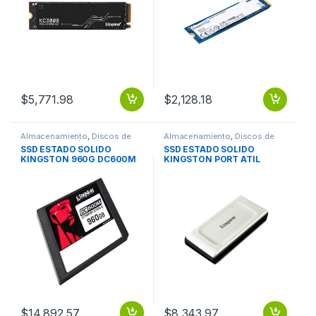
$
5,771.98
$
2,128.18
Almacenamiento
,
Discos de
Almacenamiento
,
Discos de
Estado Solido (SSD)
Estado Solido (SSD)
SSD ESTADO SOLIDO
SSD ESTADO SOLIDO
KINGSTON 960G DC600M
KINGSTON PORT ATIL
MIXED USE SATA 2.5
2000GB SSD ESTADO
SOLIDO KINGSTON PORT
ATIL 2000GB
$
14,892.57
$
8,343.97