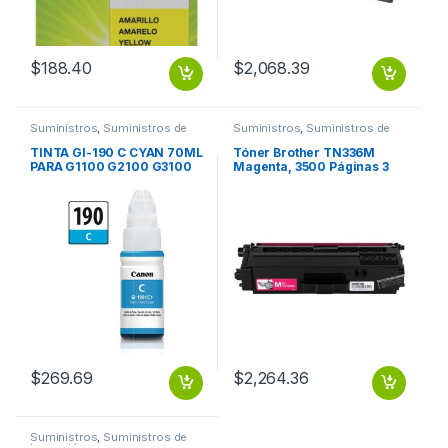
$
188.40
$
2,068.39
Suministros
,
Suministros de
Suministros
,
Suministros de
Impresión
Impresión
TINTA GI-190 C CYAN 70ML
Tóner Brother TN336M
PARA G1100 G2100 G3100
Magenta, 3500 Páginas 3
G4100
500 PGS
$
269.69
$
2,264.36
Suministros
,
Suministros de