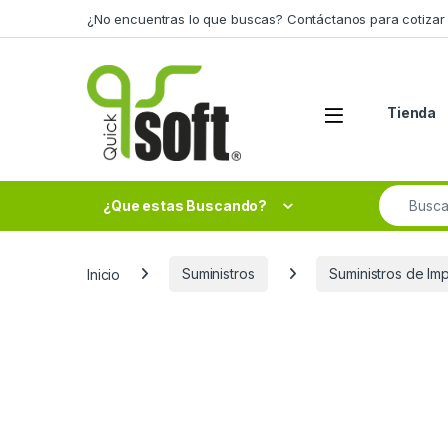
Skip to navigation
Skip to content
¿No encuentras lo que buscas? Contáctanos para cotizar 
Tienda
Search fo
¿Que estas Buscando?
Inicio
Suministros
Suministros de Im