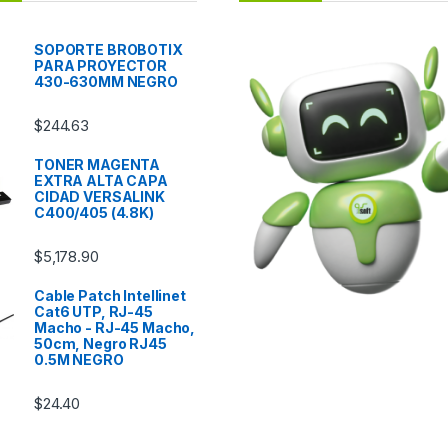
SOPORTE BROBOTIX
PARA PROYECTOR
430-630MM NEGRO
$
244.63
TONER MAGENTA
EXTRA ALTA CAPA
CIDAD VERSALINK
C400/405 (4.8K)
$
5,178.90
Cable Patch Intellinet
Cat6 UTP, RJ-45
Macho - RJ-45 Macho,
50cm, Negro RJ45
0.5M NEGRO
$
24.40