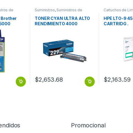
stros de
Suministros
,
Suministros de
Cartuchos de Li
Impresión
Suministros
 Brother
TONER CYAN ULTRA ALTO
HPE LTO-9 4
 5000
RENDIMIENTO 4000
CARTRIDG .
MIENTO
PAGINAS
$
2,653.68
$
2,163.59
endidos
Promocional