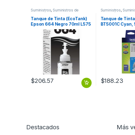
Suministros
,
Suministros de
Suministros
,
Sumini
Impresión
Impresión
Tanque de Tinta (EcoTank)
Tanque de Tinta
Epson 664 Negro 70ml L575
BT5001C Cyan,
L495 L1300
Páginas RENDI
5000 PGS
$
206.57
$
188.23
Destacados
Más v