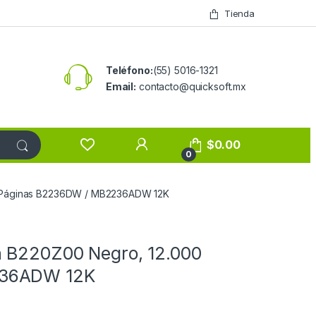
Tienda
Teléfono:
(55) 5016-1321
Email:
contacto@quicksoft.mx
$
0.00
0
0 Páginas B2236DW / MB2236ADW 12K
 B220Z00 Negro, 12.000
236ADW 12K