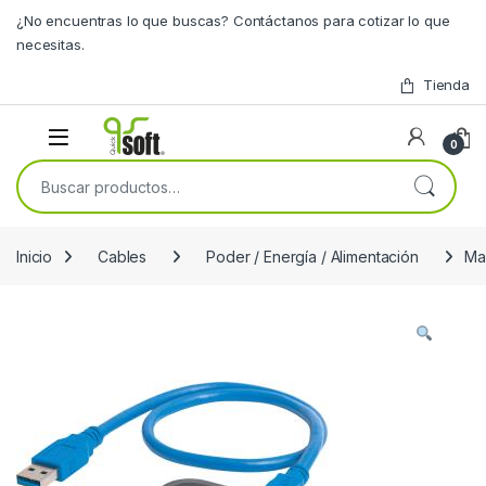
Skip to navigation
Skip to content
¿No encuentras lo que buscas? Contáctanos para cotizar lo que
necesitas.
Tienda
0
Buscar por:
Inicio
Cables
Poder / Energía / Alimentación
Ma