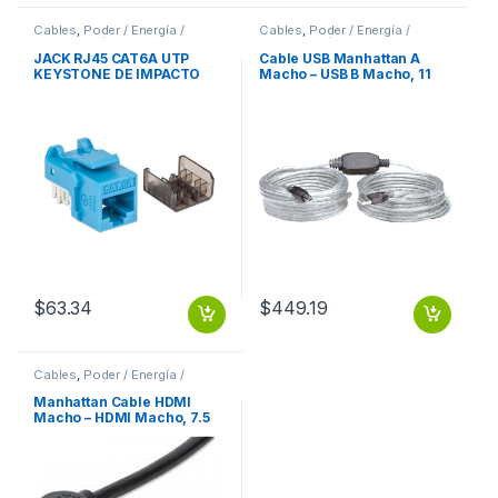
Cables
,
Poder / Energía /
Cables
,
Poder / Energía /
Alimentación
Alimentación
JACK RJ45 CAT6A UTP
Cable USB Manhattan A
KEYSTONE DE IMPACTO
Macho – USB B Macho, 11
AZUL
Metros, Plata ACTIVA
IMPRESORA PLATA .
$
63.34
$
449.19
Cables
,
Poder / Energía /
Alimentación
Manhattan Cable HDMI
Macho – HDMI Macho, 7.5
Metros, Negro
7.5M+ETHERNET