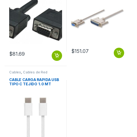
MACHO-HEMBRA MONITOR
Metros, Gris DB25M 1.8M
PROYECTOR
MOL .
$
151.07
$
81.69
Cables
,
Cables de Red
CABLE CARGA RAPIDA USB
TIPO C TEJIDO 1.0 MT