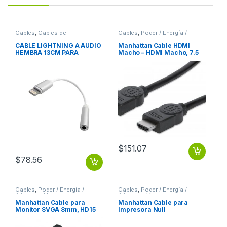
Cables
,
Cables de
Cables
,
Poder / Energía /
Computadora
Alimentación
CABLE LIGHTNING A AUDIO
Manhattan Cable HDMI
HEMBRA 13CM PARA
Macho – HDMI Macho, 7.5
IPHONE7
Metros, Negro
7.5M+ETHERNET
$
151.07
$
78.56
Cables
,
Poder / Energía /
Cables
,
Poder / Energía /
Alimentación
Alimentación
Manhattan Cable para
Manhattan Cable para
Monitor SVGA 8mm, HD15
Impresora Null
Macho – HD15 Hembra, 1.8
Módem/Serial, DB9
Metros, Negro 8MM
Hembra – DB25 Macho, 1.8