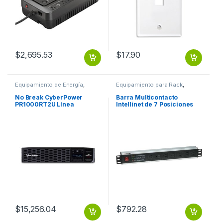
$
2,695.53
$
17.90
Equipamiento de Energía
,
Equipamiento para Rack
,
Protección Eléctrica
Protección Eléctrica
No Break CyberPower
Barra Multicontacto
PR1000RT2U Línea
Intellinet de 7 Posiciones
Interactiva, 1000W,
para Rack/Gabinete 19′ –
1000VA, Entrada 70 – 155V,
Tipo EEUU CONTACTOS 1U
Salida 100 – 125V, 8
SUPRESOR RACK
Contactos SALIDA DE ONDA
SENOIDAL 2U CABLE
$
15,256.04
$
792.28