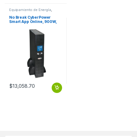
Equipamiento de Energía
,
Protección Eléctrica
No Break CyberPower
Smart App Online, 900W,
1500VA 1500VA/1050W PFC
SENOID 8CONT 120V
$
13,058.70