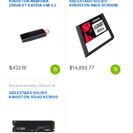
KINGSTON MEMORIA
SSD ESTADO SOLIDO
256GB DT EXODIA USB 3.2
KINGSTON 960G DC600M
GEN 1
MIXED USE SATA 2.5
$
422.16
$
14,892.77
Almacenamiento
,
Discos de
Estado Solido (SSD)
SSD ESTADO SOLIDO
KINGSTON 1024G KC3000
PCIE 4.0 NVME M.2 SSD