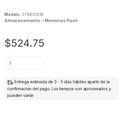
Modelo:
STMS1281B
Almacenamiento
->
Memorias Flash
$
524.75
MEMORIA STYLOS MICRO SD 128GB C /A CLASE 10 APRUEBA 
Entrega estimada de 3 - 5 días hábiles apartir de la
confirmacion del pago. Los tiempos son aproximados y
pueden variar