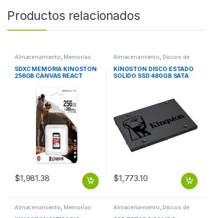
Productos relacionados
Almacenamiento
,
Memorias
Almacenamiento
,
Discos de
Flash
Estado Solido (SSD)
SDXC MEMORIA KINGSTON
KINGSTON DISCO ESTADO
256GB CANVAS REACT
SOLIDO SSD 480GB SATA
PLUS UHS-II 280R/150W
3.0 A400 PCLAP
$
1,981.38
$
1,773.10
Almacenamiento
,
Memorias
Almacenamiento
,
Discos de
Flash
Estado Solido (SSD)