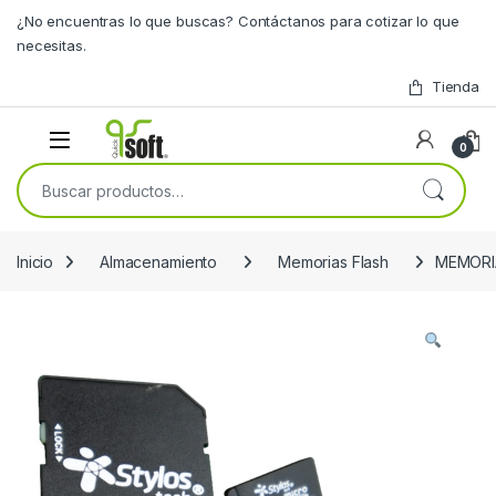
Skip to navigation
Skip to content
¿No encuentras lo que buscas? Contáctanos para cotizar lo que
necesitas.
Tienda
0
Buscar por:
Inicio
Almacenamiento
Memorias Flash
MEMORIA