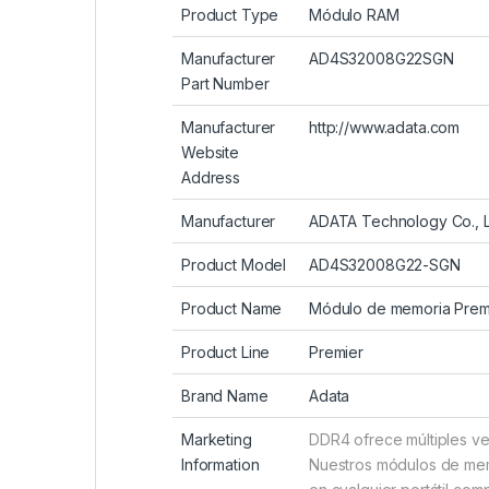
Product Type
Módulo RAM
Manufacturer
AD4S32008G22SGN
Part Number
Manufacturer
http://www.adata.com
Website
Address
Manufacturer
ADATA Technology Co., 
Product Model
AD4S32008G22-SGN
Product Name
Módulo de memoria Pre
Product Line
Premier
Brand Name
Adata
Marketing
DDR4 ofrece múltiples ve
Information
Nuestros módulos de memo