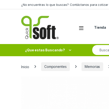
Skip to navigation
Skip to content
¿No encuentras lo que buscas? Contáctanos para cotizar 
Tienda
Search fo
¿Que estas Buscando?
Inicio
Componentes
Memorias