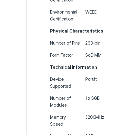
Environmental
WEEE
Certification
Physical Characteristics
Number of Pins
260-pin
Form Factor
SoDIMM
Technical Information
Device
Portátil
Supported
Number of
1 x 8GB
Modules
Memory
3200MHz
Speed