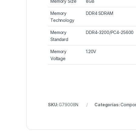
Memory Size
8GB
Memory
DDR4 SDRAM
Technology
Memory
DDR4-3200/PC4-25600
Standard
Memory
1.20V
Voltage
SKU:
G79008N
Categorías:
Compon