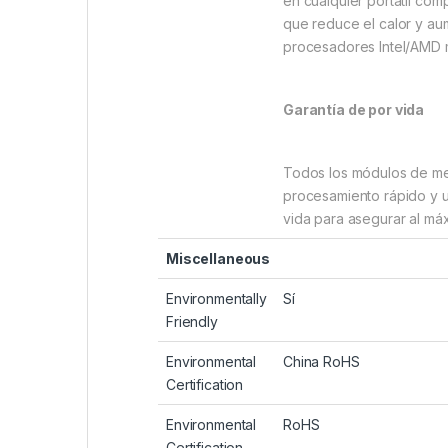
en cualquier portátil co
que reduce el calor y aum
procesadores Intel/AMD 
Garantía de por vida
Todos los módulos de me
procesamiento rápido y u
vida para asegurar al má
Miscellaneous
Environmentally
Sí
Friendly
Environmental
China RoHS
Certification
Environmental
RoHS
Certification