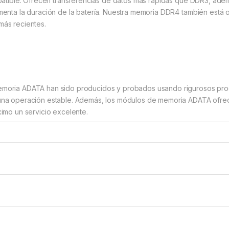
mpatible. Ofrecen transferencias de datos más rápidas que DDR3, a
enta la duración de la batería. Nuestra memoria DDR4 también está op
más recientes.
moria ADATA han sido producidos y probados usando rigurosos proc
na operación estable. Además, los módulos de memoria ADATA ofrece
ximo un servicio excelente.