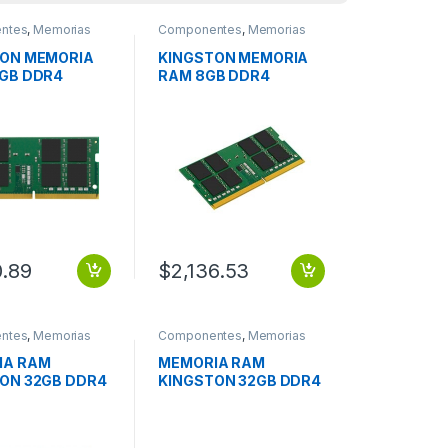
ntes
,
Memorias
Componentes
,
Memorias
TON MEMORIA
KINGSTON MEMORIA
GB DDR4
RAM 8GB DDR4
HZ SODIMM
3200MHZ SODIMM
0.89
$
2,136.53
ntes
,
Memorias
Componentes
,
Memorias
IA RAM
MEMORIA RAM
ON 32GB DDR4
KINGSTON 32GB DDR4
 S ECC
3200MT S MODULE
E