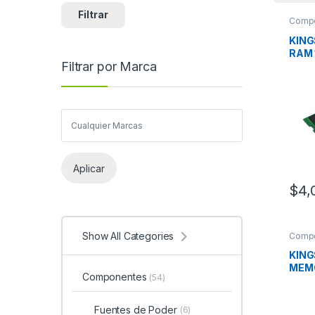
Filtrar
Comp
KIN
RAM 
Filtrar por Marca
3200
RAN
Aplicar
$
4,
Show All Categories
Comp
KIN
MEMO
Componentes
(54)
560
Fuentes de Poder
(6)