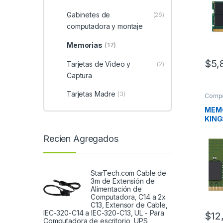
Gabinetes de
(26)
computadora y montaje
Memorias
(17)
$
5,
Tarjetas de Video y
(2)
Captura
Tarjetas Madre
(3)
Comp
MEM
KING
3200
MOD
Recien Agregados
StarTech.com Cable de
3m de Extensión de
Alimentación de
Computadora, C14 a 2x
C13, Extensor de Cable,
IEC-320-C14 a IEC-320-C13, UL - Para
$
12
Computadora de escritorio, UPS,