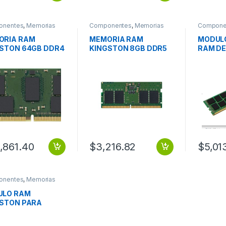
onentes
,
Memorias
Componentes
,
Memorias
Compone
ORIA RAM
MEMORIA RAM
MODULO
STON 64GB DDR4
KINGSTON 8GB DDR5
RAM DE
MT S REG ECC
5600MT/S SODIMM
3200M
ULE
,861.40
$
3,216.82
$
5,01
onentes
,
Memorias
ULO RAM
STON PARA
PO MARCA 8GB
4 3200MHZ