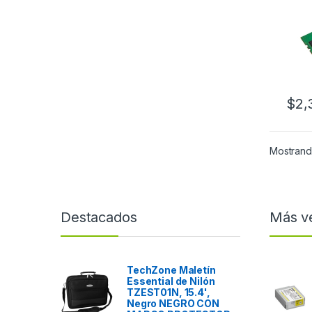
MOD
$
2,
Mostrando
Destacados
Más v
TechZone Maletín
Essential de Nilón
TZEST01N, 15.4',
Negro NEGRO CON