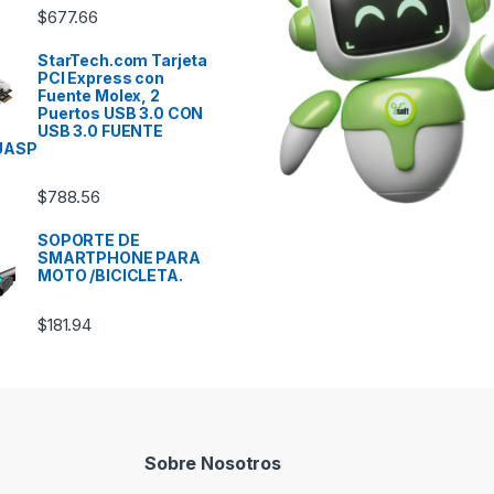
$
677.66
StarTech.com Tarjeta
PCI Express con
Fuente Molex, 2
Puertos USB 3.0 CON
USB 3.0 FUENTE
UASP
$
788.56
SOPORTE DE
SMARTPHONE PARA
MOTO /BICICLETA.
$
181.94
Sobre Nosotros