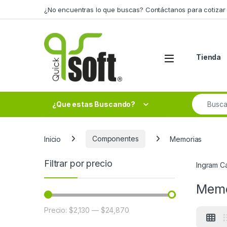
Skip to navigation
Skip to content
¿No encuentras lo que buscas? Contáctanos para cotizar 
Tienda
Search fo
¿Que estas Buscando?
Inicio
Componentes
Memorias
Filtrar por precio
Ingram C
Memo
Precio:
$2,130
—
$24,870
Precio mínimo
Precio máximo