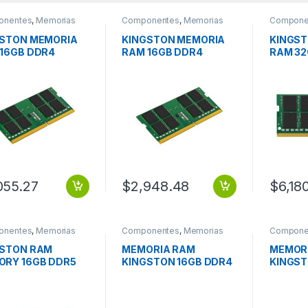
onentes
,
Memorias
Componentes
,
Memorias
Compone
GSTON MEMORIA
KINGSTON MEMORIA
KINGS
16GB DDR4
RAM 16GB DDR4
RAM 32
MHZ SINGLE
3200MHZ SODIMM
3200M
K SODIMM
055.27
$
2,948.48
$
6,18
onentes
,
Memorias
Componentes
,
Memorias
Compone
GSTON RAM
MEMORIA RAM
MEMOR
RY 16GB DDR5
KINGSTON 16GB DDR4
KINGST
0MT/S SODIMM
3200MT/S SINGLE
3200MT
RANK ECC MODULE
MODUL