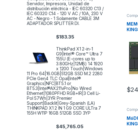
Servidor, Impresora, Unidad de
distribución eléctrica - IEC 60320 C13 /
IEC 60320 C14 - 120 V AC / 10A, 230 V
Comp
AC - Negro - 1 Solamente CABLE 3M
ADAPTADOR SPLITTER DI.
MEM
KING
3200
$
183.35
MOD
ThinkPad X1 2-in-1
G9|Intel® Core™ Ultra 7
155U (E-cores up to
3.80GHz|12MB) 14 1920
x 1200 Touch|Windows
11 Pro 64|16.0GB|512GB SSD M.2 2280
PCIe Gen4 TLC Opal|Intel®
Graphics|NFC|BT5.1 or
BT5.3|Intel®AX211vPro|No Wired
$
24
Ethernet|1080PFHD RGB+IR|3 Cell Li-
Pol 57Wh|3YR Premier
Support|Backlit|Grey-Spanish (LA)
THINKPAD X1 2 IN 1 G9 CORE ULTra 7
Comp
155H W11P 16GB 512GB SSD 3YP
MóD
KING
$
45,765.05
EQUI
DDR