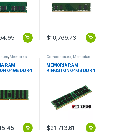
94.95
$
10,769.73
ntes
,
Memorias
Componentes
,
Memorias
IA RAM
MEMORIA RAM
ON 64GB DDR4
KINGSTON 64GB DDR4
Z REG ECC
3200MT S REG ECC
E
MODULE
45.45
$
21,713.61