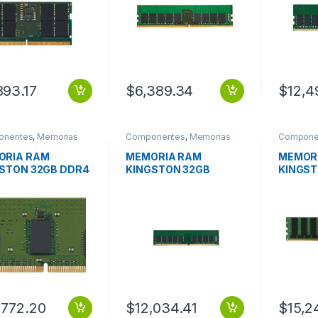
893.17
$
6,389.34
$
12,4
onentes
,
Memorias
Componentes
,
Memorias
Compone
ORIA RAM
MEMORIA RAM
MEMOR
STON 32GB DDR4
KINGSTON 32GB
KINGST
MT S REG ECC X8
DDR4-3200MT/S ECC
3200MH
ULE
MODULE
MODUL
,772.20
$
12,034.41
$
15,2