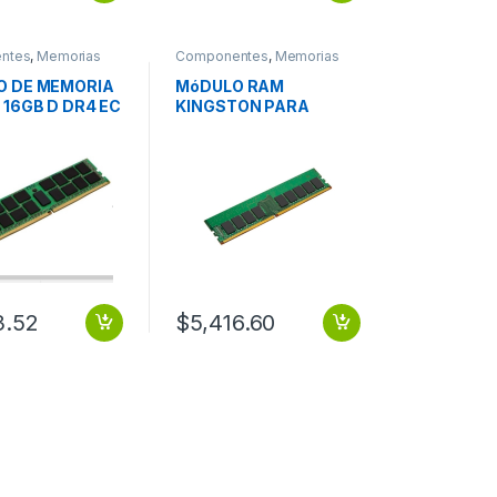
ntes
,
Memorias
Componentes
,
Memorias
 DE MEMORIA
MóDULO RAM
 16GB D DR4 EC
KINGSTON PARA
HZ
EQUIPO DE MARCA
16GB DDR4 3200MHZ
DIMM
3.52
$
5,416.60