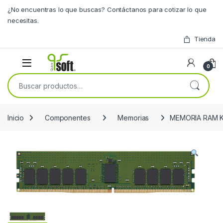
Skip to navigation
Skip to content
¿No encuentras lo que buscas? Contáctanos para cotizar lo que
necesitas.
Tienda
0
Buscar por:
Inicio
Componentes
Memorias
MEMORIA RAM K