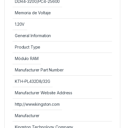
DDR4-3200/PC4-25600
Memoria de Voltaje
1.20V
General Information
Product Type
Módulo RAM
Manufacturer Part Number
KTH-PL432D8/32G
Manufacturer Website Address
http://www.kingston.com
Manufacturer
Kingston Technology Company