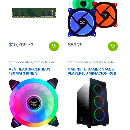
$
10,769.73
$
83.29
Componentes
,
Gabinetes de
Componentes
,
Gabinetes de
computadora y montaje
computadora y montaje
VENTILADOR CEPHEUS
GABINETE GAMER NACEB
120MM 3 PINE S
PLAYER ILU MINACION RGB
PANEL LATERAL CRISTAL