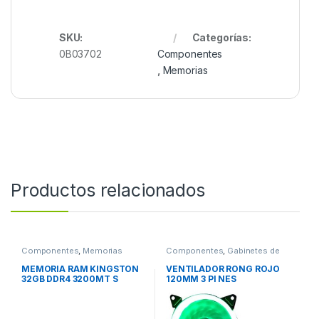
SKU:
Categorías:
0B03702
Componentes
,
Memorias
Productos relacionados
Componentes
,
Memorias
Componentes
,
Gabinetes de
computadora y montaje
MEMORIA RAM KINGSTON
VENTILADOR RONG ROJO
32GB DDR4 3200MT S
120MM 3 PI NES
MODULE