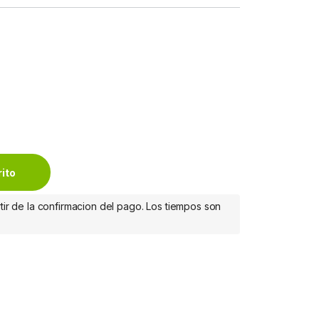
T S REG ECC MODULE quantity
rito
tir de la confirmacion del pago. Los tiempos son