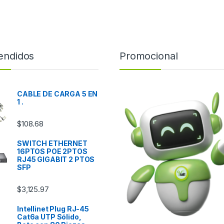
endidos
Promocional
CABLE DE CARGA 5 EN
1 .
$
108.68
SWITCH ETHERNET
16PTOS POE 2PTOS
RJ45 GIGABIT 2 PTOS
SFP
$
3,125.97
Intellinet Plug RJ-45
Cat6a UTP Sólido,