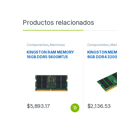
Productos relacionados
Componentes
,
Memorias
Componentes
,
Mem
KINGSTON RAM MEMORY
KINGSTON MEM
16GB DDR5 5600MT/S
8GB DDR4 320
SODIMM
SODIMM
$
5,893.17
$
2,136.53