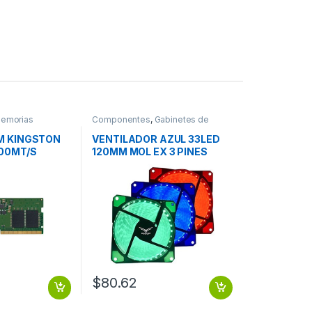
emorias
Componentes
,
Gabinetes de
computadora y montaje
M KINGSTON
VENTILADOR AZUL 33LED
00MT/S
120MM MOL EX 3 PINES
$
80.62