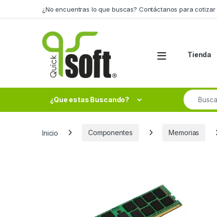
Skip to navigation
Skip to content
¿No encuentras lo que buscas? Contáctanos para cotizar 
Tienda
Search fo
¿Que estas Buscando?
Inicio
Componentes
Memorias