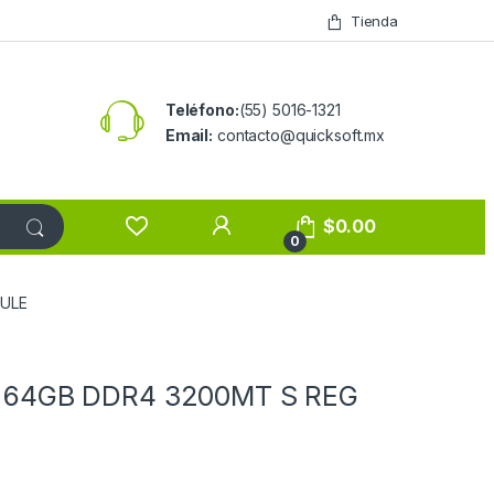
Tienda
Teléfono:
(55) 5016-1321
Email:
contacto@quicksoft.mx
$
0.00
0
ULE
64GB DDR4 3200MT S REG