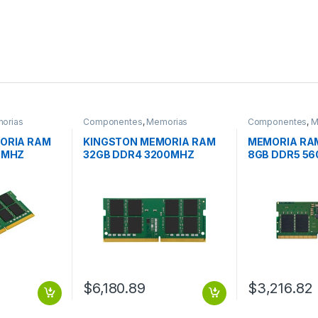
orias
Componentes
,
Memorias
Componentes
,
M
ORIA RAM
KINGSTON MEMORIA RAM
MEMORIA RA
0MHZ
32GB DDR4 3200MHZ
8GB DDR5 56
SODIMM
SODIMM
$
6,180.89
$
3,216.82