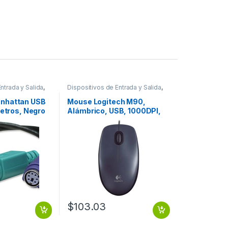
ntrada y Salida
,
Dispositivos de Entrada y Salida
,
Mouse
nhattan USB
Mouse Logitech M90,
Metros, Negro
Alámbrico, USB, 1000DPI,
UERTOS
Negro – para Mac/PC
MOUSE
PC/MAC
$
103.03