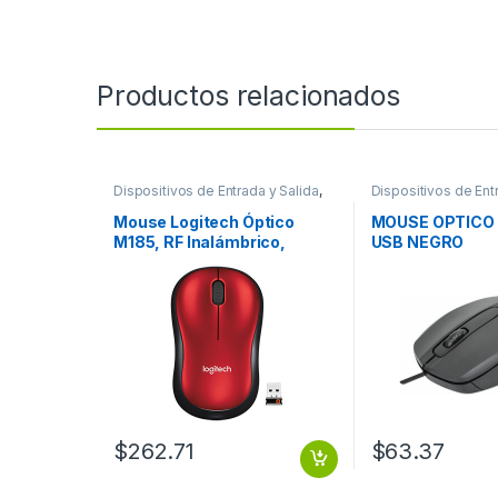
Productos relacionados
Dispositivos de Entrada y Salida
,
Dispositivos de Ent
Mouse
Mouse
Mouse Logitech Óptico
MOUSE OPTICO
M185, RF Inalámbrico,
USB NEGRO
1000DPI, Negro/Rojo
INALAMBRICO ROJO
$
262.71
$
63.37