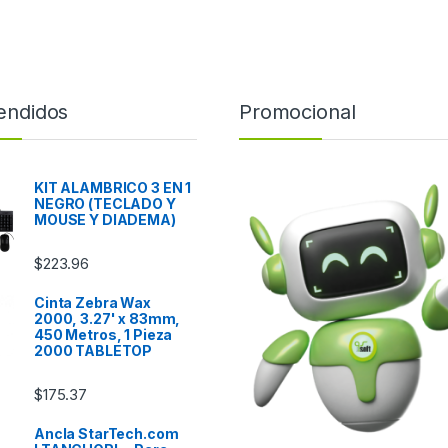
endidos
Promocional
KIT ALAMBRICO 3 EN 1
NEGRO (TECLADO Y
MOUSE Y DIADEMA)
$
223.96
Cinta Zebra Wax
2000, 3.27' x 83mm,
450 Metros, 1 Pieza
2000 TABLETOP
$
175.37
Ancla StarTech.com