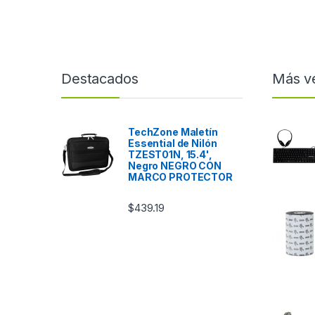
Destacados
Más v
TechZone Maletín
Essential de Nilón
TZEST01N, 15.4',
Negro NEGRO CON
MARCO PROTECTOR
$
439.19