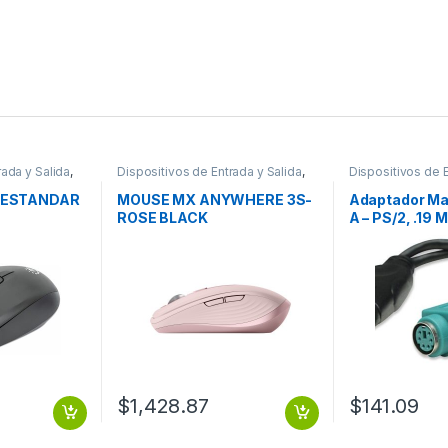
rada y Salida
,
Dispositivos de Entrada y Salida
,
Dispositivos de E
Mouse
USB y FireWire
 ESTANDAR
MOUSE MX ANYWHERE 3S-
Adaptador Ma
ROSE BLACK
A – PS/2, .19 
PS2 PS/2 2 P
TECLADO Y 
$
1,428.87
$
141.09