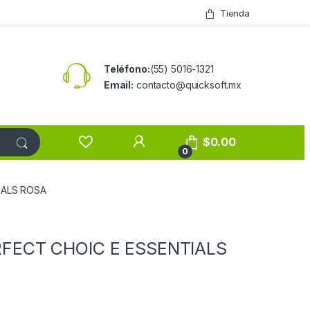
Tienda
Teléfono:
(55) 5016-1321
Email:
contacto@quicksoft.mx
$
0.00
0
IALS ROSA
FECT CHOIC E ESSENTIALS