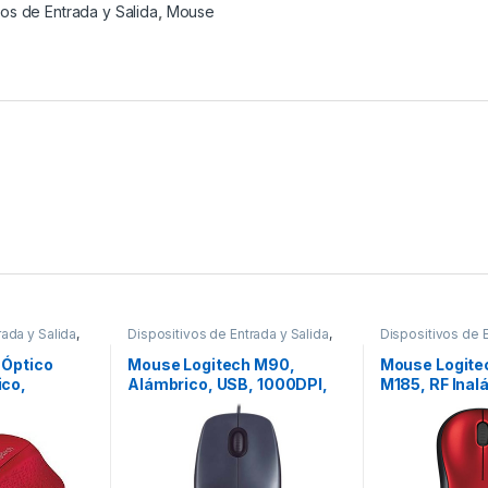
vos de Entrada y Salida
,
Mouse
rada y Salida
,
Dispositivos de Entrada y Salida
,
Dispositivos de E
Mouse
Mouse
 Óptico
Mouse Logitech M90,
Mouse Logite
ico,
Alámbrico, USB, 1000DPI,
M185, RF Inal
Rojo OPTICO
Negro – para Mac/PC
1000DPI, Neg
PC/MAC
INALAMBRIC