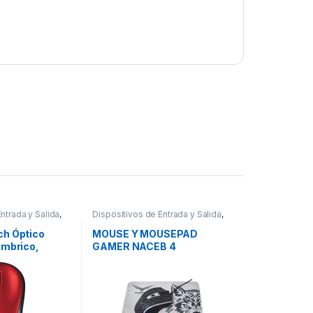
ntrada y Salida
,
Dispositivos de Entrada y Salida
,
Mouse
ch Óptico
MOUSE Y MOUSEPAD
ámbrico,
GAMER NACEB 4
ro/Rojo
BOTONES.3 MODOS DPI
O ROJO
800-1000-1200