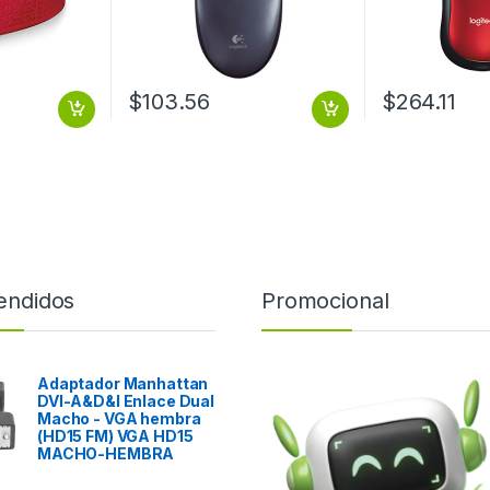
$
103.56
$
264.11
endidos
Promocional
Adaptador Manhattan
DVI-A&D&I Enlace Dual
Macho - VGA hembra
(HD15 FM) VGA HD15
MACHO-HEMBRA