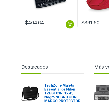
$
404.64
$
391.50
Destacados
Más v
TechZone Maletín
Essential de Nilón
TZEST01N, 15.4',
Negro NEGRO CON
MARCO PROTECTOR