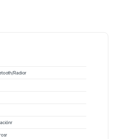
etooth/Radior
naciónr
rosr