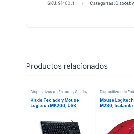
SKU:
91400J1
Categorías:
Dispositi
Productos relacionados
Dispositivos de Entrada y Salida
,
Dispositivos de Ent
Teclados y Keypads
Mouse
Kit de Teclado y Mouse
Mouse Logitech
Logitech MK200, USB,
M280, Inalámbr
Negro MK200 NEGRO PC
1000DPI, USB, 
USB
INALAMBRICO