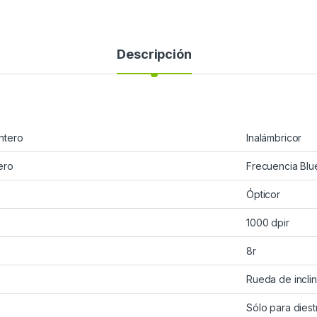
Descripción
ntero
Inalámbricor
ero
Frecuencia Blu
Ópticor
1000 dpir
8r
Rueda de incli
Sólo para diest