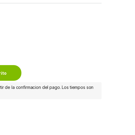
etooth, USB, 1000DPI, Negro MULTIDISPOSITIVO quantity
rito
tir de la confirmacion del pago. Los tiempos son