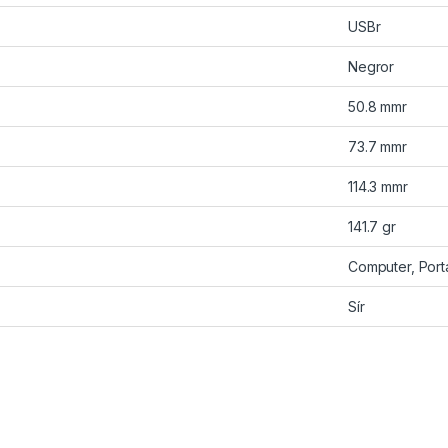
USBr
Negror
50.8 mmr
73.7 mmr
114.3 mmr
141.7 gr
Computer, Portá
Sír