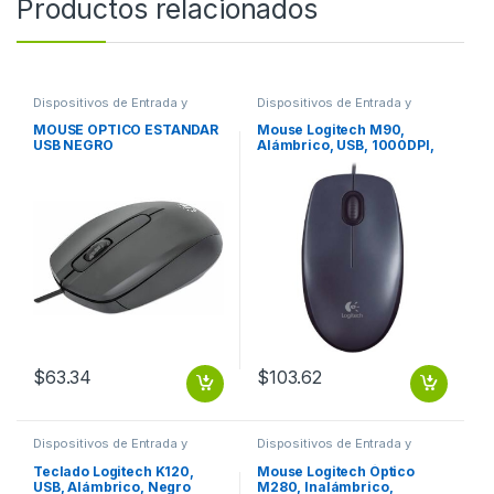
Productos relacionados
Dispositivos de Entrada y
Dispositivos de Entrada y
Salida
,
Mouse
Salida
,
Mouse
MOUSE OPTICO ESTANDAR
Mouse Logitech M90,
USB NEGRO
Alámbrico, USB, 1000DPI,
Negro – para Mac/PC
PC/MAC
$
63.34
$
103.62
Dispositivos de Entrada y
Dispositivos de Entrada y
Salida
,
Teclados y Keypads
Salida
,
Mouse
Teclado Logitech K120,
Mouse Logitech Óptico
USB, Alámbrico, Negro
M280, Inalámbrico,