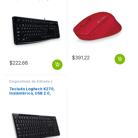
(Español) USB NEGRO
1000DPI, USB, Rojo OPTICO
INALAMBRICO
$
391.22
$
222.68
Dispositivos de Entrada y
Salida
,
Teclados y Keypads
Teclado Logitech K270,
Inalámbrico, USB 2.0,
Negro (Español)
INALAMBRICO PC