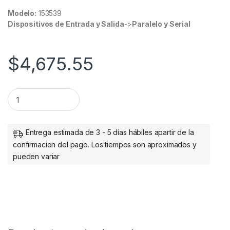
Modelo:
153539
Dispositivos de Entrada y Salida
->
Paralelo y Serial
$
4,675.55
MUX KVM HMDI DOBLE MONITOR 4 1 4K 30MHZ USB2.0 quanti
Entrega estimada de 3 - 5 días hábiles apartir de la
confirmacion del pago. Los tiempos son aproximados y
pueden variar