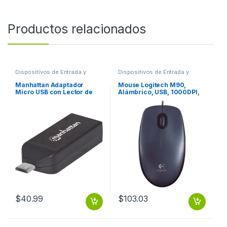
Productos relacionados
Dispositivos de Entrada y
Dispositivos de Entrada y
Salida
,
USB y FireWire
Salida
,
Mouse
Manhattan Adaptador
Mouse Logitech M90,
Micro USB con Lector de
Alámbrico, USB, 1000DPI,
Tarjetas OTG imPORT Link
Negro – para Mac/PC
24 en 1, USB 2.0 PUERTO
PC/MAC
USB 2.0 .
$
40.99
$
103.03