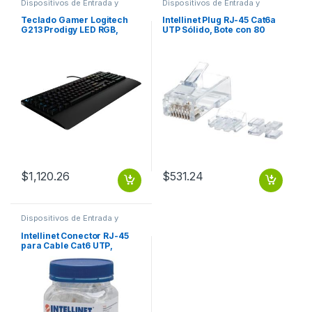
Dispositivos de Entrada y
Dispositivos de Entrada y
Salida
,
Teclados y Keypads
Salida
,
Switch
Teclado Gamer Logitech
Intellinet Plug RJ-45 Cat6a
G213 Prodigy LED RGB,
UTP Sólido, Bote con 80
Alámbrico, Negro G213
Piezas Transparentes
SOLIDO 80PZS CONTACTO
CHAPA ORO
$
1,120.26
$
531.24
Dispositivos de Entrada y
Salida
,
Switch
Intellinet Conector RJ-45
para Cable Cat6 UTP,
Transparente, 90 Piezas
MULTIFILAR 90PZS
CONTACTO CHAPA ORO