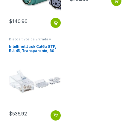
$
140.96
Dispositivos de Entrada y
Salida
,
Switch
Intellinet Jack Cat6a STP,
RJ-45, Transparente, 80
Piezas MULTIFILAR 80PZS
CONTACTO CHAPA ORO
$
536.92