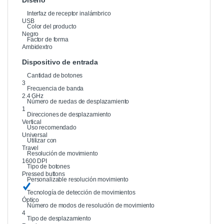
Interfaz de receptor inalámbrico
USB
Color del producto
Negro
Factor de forma
Ambidextro
Dispositivo de entrada
Cantidad de botones
3
Frecuencia de banda
2.4 GHz
Número de ruedas de desplazamiento
1
Direcciones de desplazamiento
Vertical
Uso recomendado
Universal
Utilizar con
Travel
Resolución de movimiento
1600 DPI
Tipo de botones
Pressed buttons
Personalizable resolución movimiento
Tecnología de detección de movimientos
Óptico
Número de modos de resolución de movimiento
4
Tipo de desplazamiento