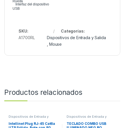
Rueda
Interfaz del dispositivo
USB
SKU:
Categorías:
A1700RL
Dispositivos de Entrada y Salida
,
Mouse
Productos relacionados
Dispositivos de Entrada y
Dispositivos de Entrada y
Salida
,
Switch
Salida
,
Teclados y Keypads
Intellinet Plug RJ-45 Cat6a
TECLADO COMBO USB
UTP Sólido, Bote con 80
ILUMINADO NEG RO