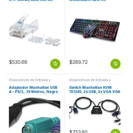
Piezas Transparentes
BROBOTIX
SOLIDO 80PZS CONTACTO
CHAPA ORO
$
530.68
$
289.72
Dispositivos de Entrada y
Dispositivos de Entrada y
Salida
,
USB y FireWire
Salida
,
Switch
Adaptador Manhattan USB
Switch Manhattan KVM
A – PS/2, .19 Metros, Negro
151245, 2x USB, 2x VGA VGA
PS2 PS/2 2 PUERTOS
3.5MM 1920X1440 CON
TECLADO Y MOUSE
CABLES
$
753.60