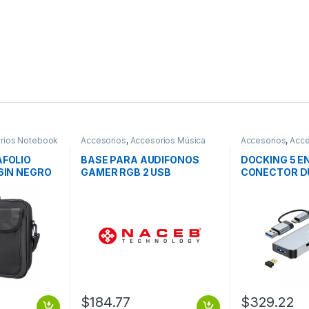
rios Notebook
Accesorios
,
Accesorios Música
Accesorios
,
Acce
/ Tablet
AFOLIO
BASE PARA AUDIFONOS
DOCKING 5 EN
6IN NEGRO
GAMER RGB 2 USB
CONECTOR DU
BROBOTIX
$
184.77
$
329.22