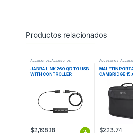
Productos relacionados
Accesorios
,
Accesorios
Accesorios
,
Acceso
Telefónicos
/ Tablet
JABRA LINK 260 QD TO USB
MALETIN PORT
WITH CONTROLLER
CAMBRIDGE 15.
$
2,198.18
$
223.74