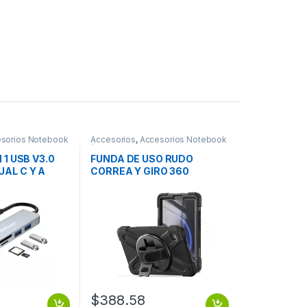
sorios Notebook
Accesorios
,
Accesorios Notebook
/ Tablet
 1 USB V3.0
FUNDA DE USO RUDO
AL C Y A
CORREA Y GIRO 360
SAMSUNG GALAXY TAB A9
X110
$
388.58