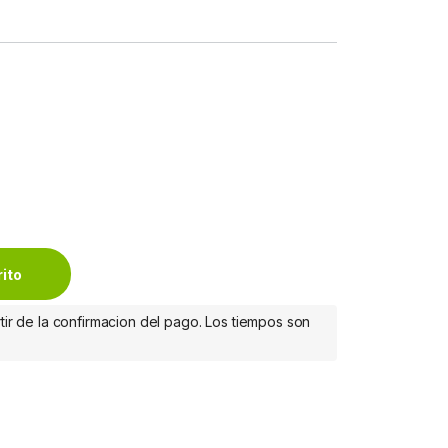
o Flexible, PC-110279, Alámbrico, Negro PARA ESCRITORIO NEGR
rito
tir de la confirmacion del pago. Los tiempos son