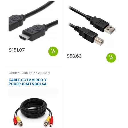
7.5M+ETHERNET
$
151.07
$
58.63
Cables
,
Cables de Audio y
Video
CABLE CCTV VIDEO Y
PODER 10MTS BOLSA
ECOLOGICA