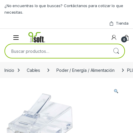
Skip to navigation
Skip to content
¿No encuentras lo que buscas? Contáctanos para cotizar lo que
necesitas.
Tienda
0
Buscar por:
Inicio
Cables
Poder / Energía / Alimentación
PL