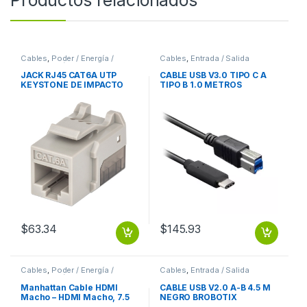
Cables
,
Poder / Energía /
Cables
,
Entrada / Salida
Alimentación
JACK RJ45 CAT6A UTP
CABLE USB V3.0 TIPO C A
KEYSTONE DE IMPACTO
TIPO B 1.0 METROS
GRIS
BROBOTIX
$
63.34
$
145.93
Cables
,
Poder / Energía /
Cables
,
Entrada / Salida
Alimentación
Manhattan Cable HDMI
CABLE USB V2.0 A-B 4.5 M
Macho – HDMI Macho, 7.5
NEGRO BROBOTIX
Metros, Negro