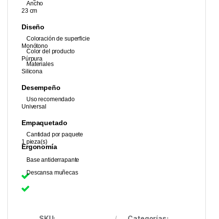
Ancho
23 cm
Diseño
Coloración de superficie
Monótono
Color del producto
Púrpura
Materiales
Silicona
Desempeño
Uso recomendado
Universal
Empaquetado
Cantidad por paquete
1 pieza(s)
Ergonomía
Base antiderrapante
Descansa muñecas
SKU:
Categorías: