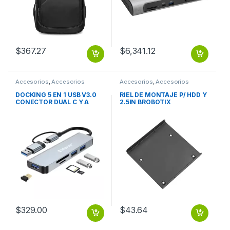
$
367.27
$
6,341.12
Accesorios
,
Accesorios
Accesorios
,
Accesorios
Notebook / Tablet
Almacenamiento
DOCKING 5 EN 1 USB V3.0
RIEL DE MONTAJE P/ HDD Y
CONECTOR DUAL C Y A
2.5IN BROBOTIX
BROBOTIX
$
329.00
$
43.64