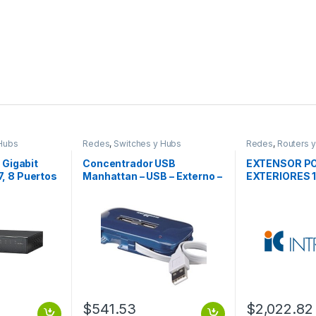
Hubs
Redes
,
Switches y Hubs
Redes
,
Routers 
t Gigabit
Concentrador USB
EXTENSOR P
, 8 Puertos
Manhattan – USB – Externo –
EXTERIORES 
ps, 4096
Azul – 7 Total USB Port(s) – 7
dministrable
USB 2.0 Port(s) – PC, Mac
CRITORIO
FUENTE.
$
541.53
$
2,022.82