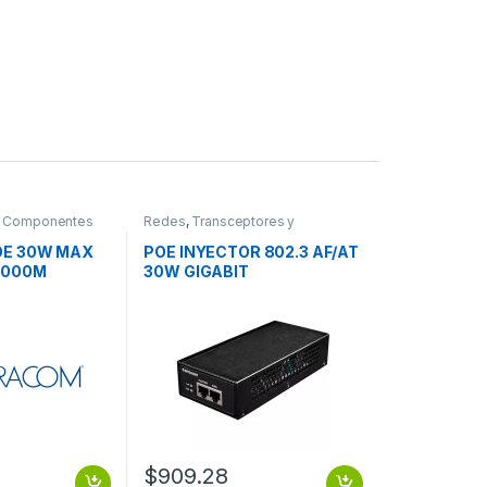
y Componentes
Redes
,
Transceptores y
Convertidores
OE 30W MAX
POE INYECTOR 802.3 AF/AT
1000M
30W GIGABIT
$
909.28