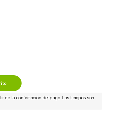
n Malla AC1300 Deco M5, 1300 Mbit/s, 2x RJ-45, 2.4/5GHz - 3 
rito
tir de la confirmacion del pago. Los tiempos son