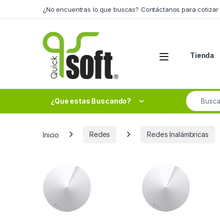
Skip to navigation
Skip to content
¿No encuentras lo que buscas? Contáctanos para cotizar 
Tienda
Search fo
¿Que estas Buscando?
Inicio
Redes
Redes Inalámbricas