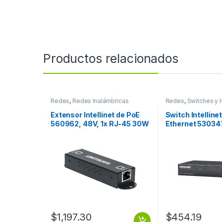
Productos relacionados
Redes
,
Redes Inalámbricas
Redes
,
Switches y 
Extensor Intellinet de PoE
Switch Intelline
560962, 48V, 1x RJ-45 30W
Ethernet 530347
100M ENCADENABLE X5
10/100/1000Mb
HASTA 600M
Entradas – No A
10/100/1000 ES
METAL
$
1,197.30
$
454.19