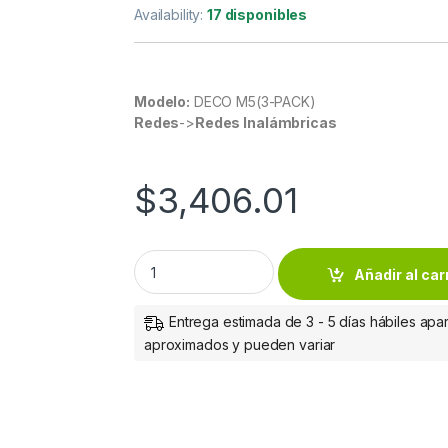
Availability:
17 disponibles
Modelo:
DECO M5(3-PACK)
Redes
->
Redes Inalámbricas
$
3,406.01
Router TP-Link con Sistema de Red Wi-Fi e
Añadir al car
Entrega estimada de 3 - 5 días hábiles apar
aproximados y pueden variar