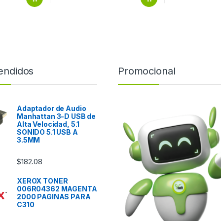
endidos
Promocional
Adaptador de Audio
Manhattan 3-D USB de
Alta Velocidad, 5.1
SONIDO 5.1 USB A
3.5MM
$
182.08
XEROX TONER
006R04362 MAGENTA
2000 PAGINAS PARA
C310