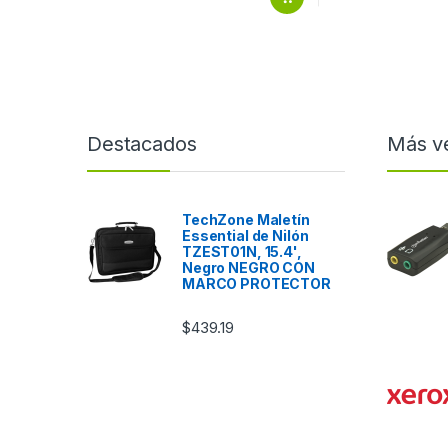
Destacados
Más v
TechZone Maletín
Essential de Nilón
TZEST01N, 15.4',
Negro NEGRO CON
MARCO PROTECTOR
$
439.19