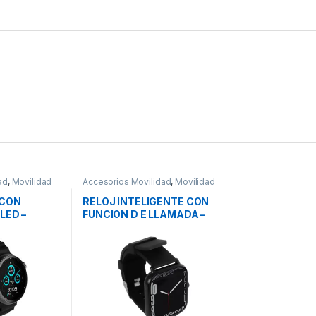
ad
,
Movilidad
Accesorios Movilidad
,
Movilidad
CON
RELOJ INTELIGENTE CON
LED –
FUNCION D E LLAMADA –
WATCH CON
MERCURY
LED –