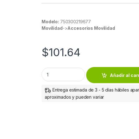
Modelo:
750300219677
Movilidad
->
Accesorios Movilidad
$
101.64
Sanifex Silimex Desinfectante De Toallas
Añadir al car
Entrega estimada de 3 - 5 días hábiles apar
aproximados y pueden variar