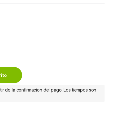
 Humedas Con 50 Pzas TOALLAS HUMEDAS CON 50 PZAS quantit
rito
tir de la confirmacion del pago. Los tiempos son