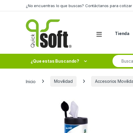
Skip to navigation
Skip to content
¿No encuentras lo que buscas? Contáctanos para cotizar 
Tienda
Search fo
¿Que estas Buscando?
Inicio
Movilidad
Accesorios Movilid