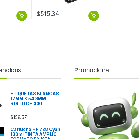
$
515.34
endidos
Promocional
ETIQUETAS BLANCAS
17MM X 54.3MM
ROLLO DE 400
$
158.57
Cartucho HP 728 Cyan
130ml TINTA AMPLIO