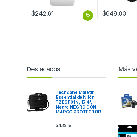
$
242.61
$
648.03
Destacados
Más v
TechZone Maletín
Essential de Nilón
TZEST01N, 15.4',
Negro NEGRO CON
MARCO PROTECTOR
$
439.19