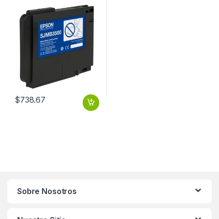
para ColorWorks C3500
PARA TM-C3500
(SJMB3500)
$
738.67
Sobre Nosotros