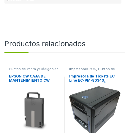
Productos relacionados
Puntos de Venta y Códigos de
Impresoras POS
,
Puntos de
Barra
,
Suministros POS Retail y
Venta y Códigos de Barra
Auto ID
EPSON CW CAJA DE
Impresora de Tickets EC
MANTENIMIENTO CW
Line EC-PM-80340,,
C4000 SJMB4000
Térmica Directa,
Alámbrico, 203 x 203DPI,
USB 2.0, Negro 300 MM/S
PAPEL 80 MM INTERFAZ
USB