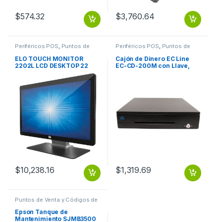
$
574.32
$
3,760.64
Periféricos POS
,
Puntos de
Periféricos POS
,
Puntos de
Venta y Códigos de Barra
Venta y Códigos de Barra
ELO TOUCH MONITOR
Cajón de Dinero EC Line
2202L LCD DESKTOP 22
EC-CD-200M con Llave,
CAPACITIVE 10-TOUCH B
8kg, Negro 5
BILLETES/8MONEDAS/CABL
RJ11
$
10,238.16
$
1,319.69
Puntos de Venta y Códigos de
Barra
,
Suministros POS Retail y
Auto ID
Epson Tanque de
Mantenimiento SJMB3500