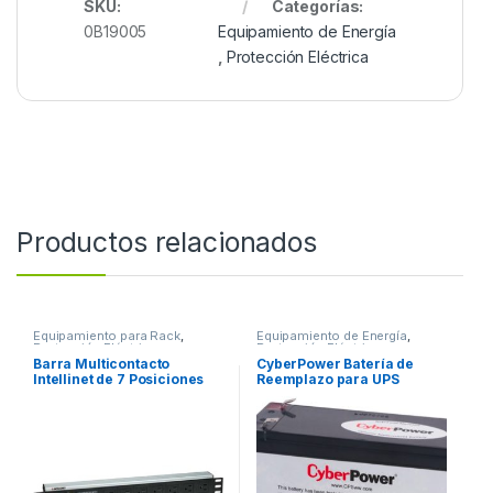
SKU:
Categorías:
0B19005
Equipamiento de Energía
,
Protección Eléctrica
Productos relacionados
Equipamiento para Rack
,
Equipamiento de Energía
,
Protección Eléctrica
Protección Eléctrica
Barra Multicontacto
CyberPower Batería de
Intellinet de 7 Posiciones
Reemplazo para UPS
para Rack/Gabinete 19′ –
RB1280, 12V, 8Ah
Tipo EEUU CONTACTOS 1U
REEMPLAZO DE 12V Y 8
SUPRESOR RACK
AMPERES