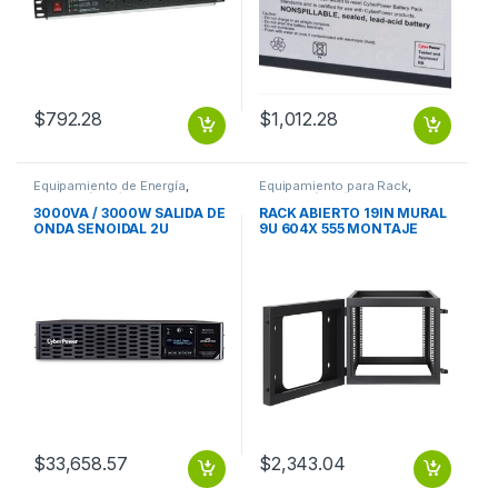
$
792.28
$
1,012.28
Equipamiento de Energía
,
Equipamiento para Rack
,
Protección Eléctrica
Protección Eléctrica
3000VA / 3000W SALIDA DE
RACK ABIERTO 19IN MURAL
ONDA SENOIDAL 2U
9U 604X 555 MONTAJE
PARED ARMADO
$
33,658.57
$
2,343.04