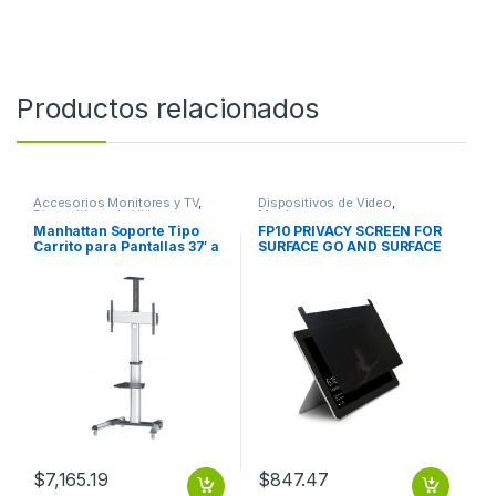
Productos relacionados
Accesorios Monitores y TV
,
Dispositivos de Video
,
Dispositivos de Video
Monitores
Manhattan Soporte Tipo
FP10 PRIVACY SCREEN FOR
Carrito para Pantallas 37′ a
SURFACE GO AND SURFACE
70′ o 50KGs, Negro/Plata A
GO 2
70 50KG ROTACION TV
AJUSTABLE
$
7,165.19
$
847.47