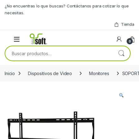
Skip to navigation
Skip to content
¿No encuentras lo que buscas? Contáctanos para cotizar lo que
necesitas.
Tienda
0
Buscar por:
Inicio
Dispositivos de Video
Monitores
SOPORTE