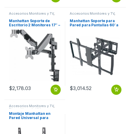
Accesorios Monitores y TV
,
Accesorios Monitores y TV
,
Dispositivos de Video
Dispositivos de Video
Manhattan Soporte de
Manhattan Soporte para
Escritorio 2 Monitores 17″ –
Pared para Pantallas 60′ a
32″, hasta 8Kg, Negro A 32
100′ o 80KGs, Negro Y
ESCRITORIO PISTON
CURVA ARTICULADO 60 A
100 80KG
$
2,178.03
$
3,014.52
Accesorios Monitores y TV
,
Dispositivos de Video
Montaje Manhattan en
Pared Universal para
Pantallas 37′ a 70′, max.
80KGs, Negro AJUSTE
VERTICAL 37 A 70 75KG