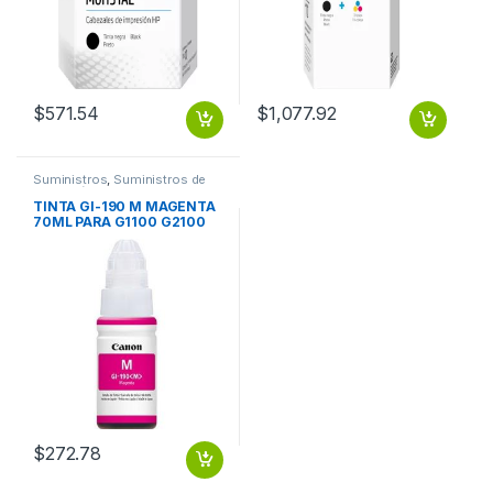
$
571.54
$
1,077.92
Suministros
,
Suministros de
Impresión
TINTA GI-190 M MAGENTA
70ML PARA G1100 G2100
G3100 G4100
$
272.78