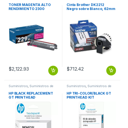
Impresión
Oficina
TONER MAGENTA ALTO
Cinta Brother DK2212
RENDIMIENTO 2300
Negro sobre Blanco, 62mm
PAGINAS
x 15.2m BLANCO PLASTICA
62MM X 15.2M
$
2,122.93
$
712.42
Suministros
,
Suministros de
Suministros
,
Suministros de
Oficina
Oficina
HP BLACK REPLACEMENT
HP TRI-COLOR/BLACK GT
GT PRINTHEAD
PRINTHEAD KIT