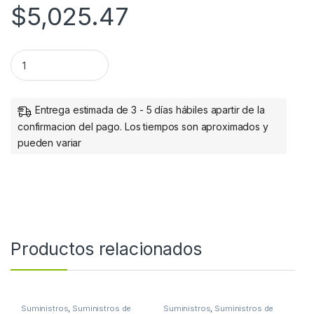
$
5,025.47
TONER ALTA CAPACIDAD B600 B605 B610 B615 (25 900 IMPR
Entrega estimada de 3 - 5 días hábiles apartir de la
confirmacion del pago. Los tiempos son aproximados y
pueden variar
Productos relacionados
Suministros
,
Suministros de
Suministros
,
Suministros de