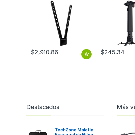
Videoconferencia MeetUp .
NEGRO
$
2,910.86
$
245.34
Destacados
Más v
TechZone Maletín
Essential de Nilón