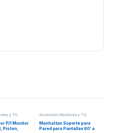
tores y TV
,
Accesorios Monitores y TV
,
Video
Dispositivos de Video
or P/1 Monitor
Manhattan Soporte para
t, Piston,
Pared para Pantallas 60′ a