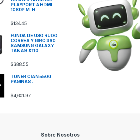
PLAYPORT A HDMI
1080P M-H
$
134.45
FUNDA DE USO RUDO
CORREA Y GIRO 360
SAMSUNG GALAXY
TAB A9 X110
$
388.55
TONER CIAN 5500
PAGINAS .
$
4,601.97
Sobre Nosotros