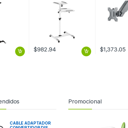
BANDEJAS CARGA 10KG
Brazo Largo A
C/U
PISTON BRA
$
982.94
$
1,373.05
endidos
Promocional
CABLE ADAPTADOR
CONVERTIDOR DIS