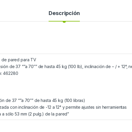
Descripción
le de pared para TV
sión de 37 “”a 70″” de hasta 45 kg (100 lb), inclinación de – / + 12°, 
o: 462280
ión de 37 “”a 70″” de hasta 45 kg (100 libras)
ada con inclinación de -12 a 12° y permite ajustes sin herramientas
a a sólo 53 mm (2 pulg.) de la pared”