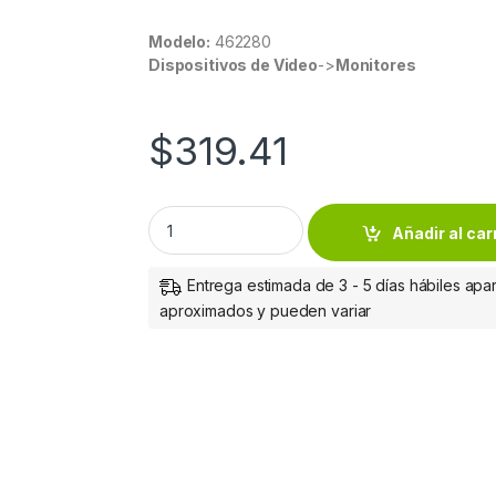
Modelo:
462280
Dispositivos de Video
->
Monitores
$
319.41
SOPORTE TV PARED 37 A 70 45KG A JUSTE V
Añadir al car
Entrega estimada de 3 - 5 días hábiles apar
aproximados y pueden variar