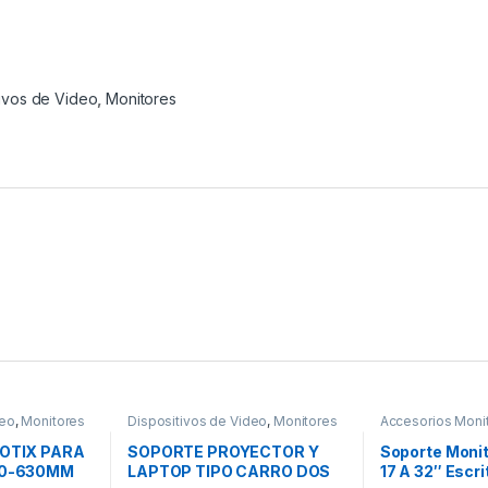
tivos de Video
,
Monitores
deo
,
Monitores
Dispositivos de Video
,
Monitores
Accesorios Moni
Dispositivos de 
OTIX PARA
SOPORTE PROYECTOR Y
Soporte Monit
30-630MM
LAPTOP TIPO CARRO DOS
17 A 32″ Escri