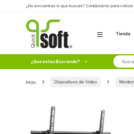
Skip to navigation
Skip to content
¿No encuentras lo que buscas? Contáctanos para cotizar 
Tienda
Search fo
¿Que estas Buscando?
Inicio
Dispositivos de Video
Monito