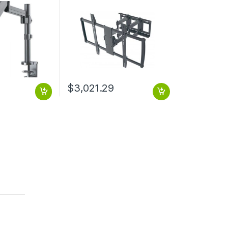
 32 ESCRIT
100′ o 80KGs, Negro Y
ZO LARGO
CURVA ARTICULADO 60 A
100 80KG
$
3,021.29