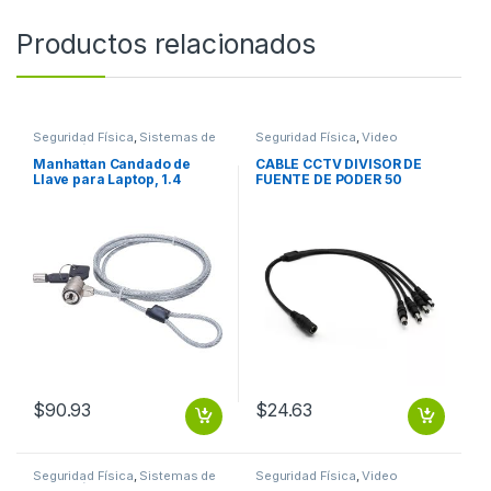
Productos relacionados
Seguridad Física
,
Sistemas de
Seguridad Física
,
Video
Detección y Alarma contra
Vigilancia
incendios
Manhattan Candado de
CABLE CCTV DIVISOR DE
Llave para Laptop, 1.4
FUENTE DE PODER 50
Metros, Plata LLAVE 1.4M
BROBOTIX
GRIS
$
90.93
$
24.63
Seguridad Física
,
Sistemas de
Seguridad Física
,
Video
Detección y Alarma contra
Vigilancia