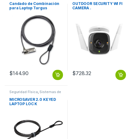
incendios
Candado de Combinación
OUTDOOR SECURITY WI FI
para Laptop Targus
CAMERA .
ASP61LA, 1.5 Metros, Negro
4.4MM CON COMBINACION
ACERO NEGRO
$
144.90
$
728.32
Seguridad Física
,
Sistemas de
Detección y Alarma contra
incendios
MICROSAVER 2.0 KEYED
LAPTOP LOC K