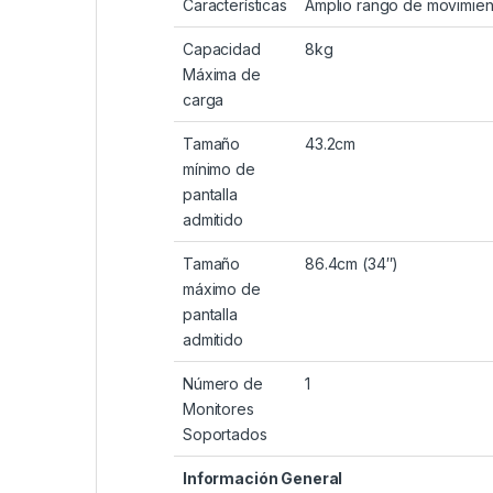
Características
Amplio rango de movimien
Capacidad
8kg
Máxima de
carga
Tamaño
43.2cm
mínimo de
pantalla
admitido
Tamaño
86.4cm (34″)
máximo de
pantalla
admitido
Número de
1
Monitores
Soportados
Información General