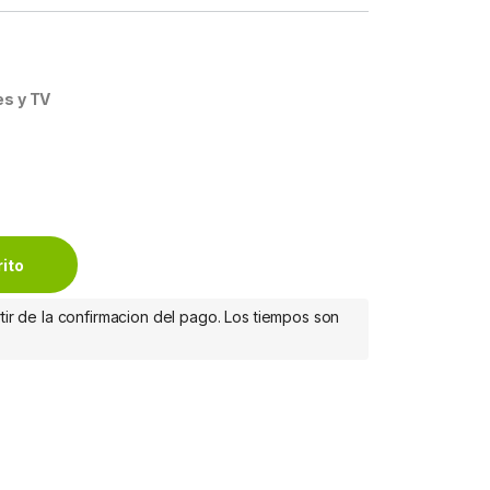
es y TV
or 17" - 34", 8KGs, Negro BRAZO ARTICULADO PARA MONITOR qu
rito
tir de la confirmacion del pago. Los tiempos son