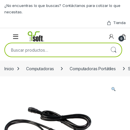
Skip to navigation
Skip to content
¿No encuentras lo que buscas? Contáctanos para cotizar lo que
necesitas.
Tienda
0
Buscar por:
Inicio
Computadoras
Computadoras Portátiles
S