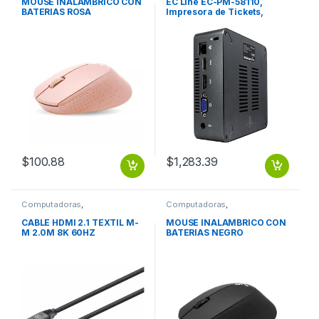
MOUSE INALAMBRICO CON
EC Line EC-PM-58110,
BATERIAS ROSA
Impresora de Tickets,
Térmica Directa, USB,
Cortador Manual, Negro
VEL. DE IMPR 110 58 MM
$
100.88
$
1,283.39
Computadoras
,
Computadoras
,
Computadoras de Escritorio
Computadoras de Escritorio
CABLE HDMI 2.1 TEXTIL M-
MOUSE INALAMBRICO CON
M 2.0M 8K 60HZ
BATERIAS NEGRO