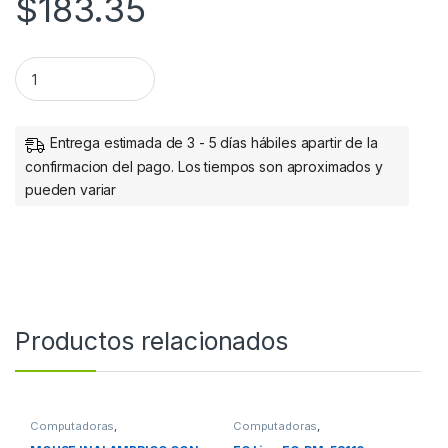
$
183.35
StarTech.com Cable de 3m de Extensión de Alimentación de Co
Entrega estimada de 3 - 5 días hábiles apartir de la
confirmacion del pago. Los tiempos son aproximados y
pueden variar
Productos relacionados
Computadoras
,
Computadoras
,
Computadoras de Escritorio
Computadoras de Escritorio