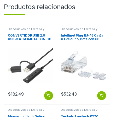
Productos relacionados
Dispositivos de Entrada y
Dispositivos de Entrada y
Salida
,
USB y FireWire
Salida
,
Switch
CONVERTIDOR USB 2.0
Intellinet Plug RJ-45 Cat6a
USB-C A TA RJETA SONIDO
UTP Sólido, Bote con 80
3.5 MM CABLE CON CONT
Piezas Transparentes
SOLIDO 80PZS CONTACTO
CHAPA ORO
$
182.49
$
532.43
Dispositivos de Entrada y
Dispositivos de Entrada y
Salida
,
Mouse
Salida
,
Teclados y Keypads
Mouse Logitech Óptico
Teclado Logitech K270,