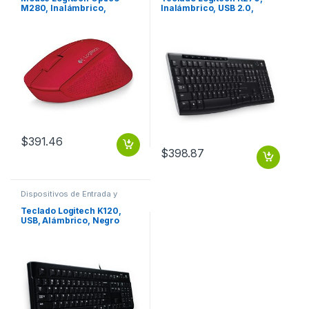
M280, Inalámbrico,
Inalámbrico, USB 2.0,
1000DPI, USB, Rojo OPTICO
Negro (Español)
INALAMBRICO
INALAMBRICO PC
$
391.46
$
398.87
Dispositivos de Entrada y
Salida
,
Teclados y Keypads
Teclado Logitech K120,
USB, Alámbrico, Negro
(Español) USB NEGRO