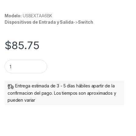
Modelo:
USBEXTAA6BK
Dispositivos de Entrada y Salida
->
Switch
$
85.75
StarTech.com Cable de Extensión USB 2.0 A Macho - USB A 
Entrega estimada de 3 - 5 días hábiles apartir de la
confirmacion del pago. Los tiempos son aproximados y
pueden variar