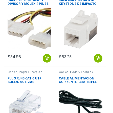
CABLE ALIMENTACION
JACK RJ45 CAT6A UTP
DIVISOR Y MOLEX 4 PINES
KEYSTONE DE IMPACTO
A DUAL MOLEX HEMBRA
BLANCO
MOLEX 4 PINES A DUAL
MOLEX HEMBRA
$
34.96
$
63.25
Cables
,
Poder / Energía /
Cables
,
Poder / Energía /
Alimentación
Alimentación
PLUG RJ45 CAT 6 UTP
CABLE ALIMENTACION
SOLIDO 90 P ZAS
CORRIENTE 1.8M TRIPLE
CARGADOR LAPTOP 1.8M
TRIPLE CARGADOR LAPTOP