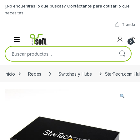
Skip to navigation
Skip to content
¿No encuentras lo que buscas? Contáctanos para cotizar lo que
necesitas.
Tienda
0
Buscar por:
Inicio
Redes
Switches y Hubs
StarTech.com Hu