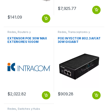
$
7,925.77
$
141.09
Redes
,
Routers y
Redes
,
Transceptores y
Componentes
Convertidores
EXTENSOR POE 30W MAX
POE INYECTOR 802.3 AF/AT
EXTERIORES 1000M
30W GIGABIT
$
2,022.82
$
909.28
Redes
,
Switches y Hubs