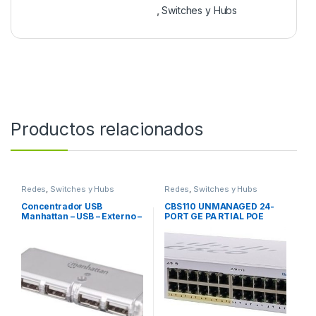
,
Switches y Hubs
Productos relacionados
Redes
,
Switches y Hubs
Redes
,
Switches y Hubs
Concentrador USB
CBS110 UNMANAGED 24-
Manhattan – USB – Externo –
PORT GE PA RTIAL POE
Plata – 4 Total USB Port(s) –
2X1G SFP SHARED CBS110
4 USB 2.0 Port(s) – PC, Mac
UNMANAGED 24-PORT GE
FUENTE
PA RTIAL POE 2X1G SFP
SHARED