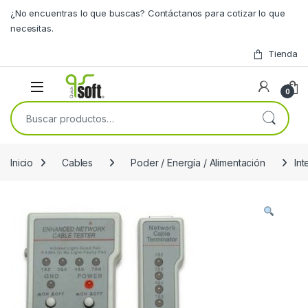
Skip to navigation
Skip to content
¿No encuentras lo que buscas? Contáctanos para cotizar lo que
necesitas.
Tienda
0
Buscar por:
Inicio
Cables
Poder / Energía / Alimentación
In