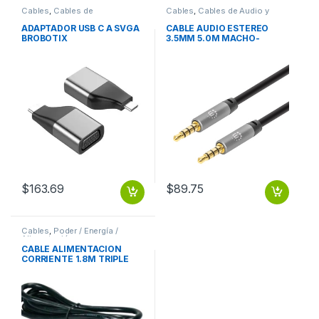
Cables
,
Cables de
Cables
,
Cables de Audio y
Computadora
Video
ADAPTADOR USB C A SVGA
CABLE AUDIO ESTEREO
BROBOTIX
3.5MM 5.0M MACHO-
MACHO
$
163.69
$
89.75
Cables
,
Poder / Energía /
Alimentación
CABLE ALIMENTACION
CORRIENTE 1.8M TRIPLE
CARGADOR LAPTOP 1.8M
TRIPLE CARGADOR LAPTOP