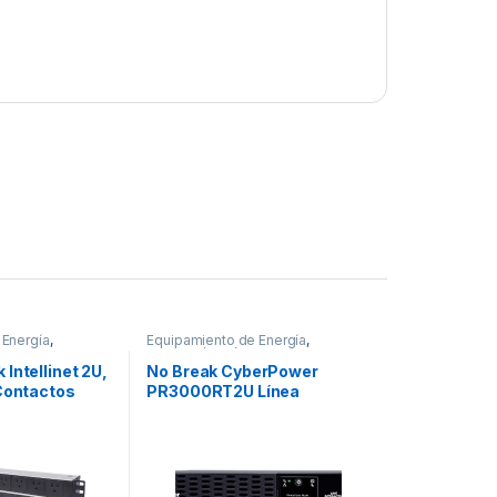
 Energía
,
Equipamiento de Energía
,
ica
Protección Eléctrica
Intellinet 2U,
No Break CyberPower
 Contactos
PR3000RT2U Línea
DOBLE
Interactiva, 3000W,
R RACK
3000VA, Entrada 70 – 155V,
Salida 100 – 120V, 9
Contactos DE ONDA
SENOIDAL 2U GARANTíA 3