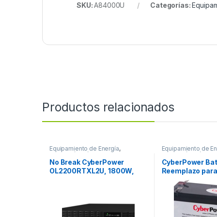
SKU:
A84000U
Categorías:
Equipam
Productos relacionados
Equipamiento de Energía
,
Equipamiento de En
Protección Eléctrica
Protección Eléctrica
No Break CyberPower
CyberPower Bat
OL2200RTXL2U, 1800W,
Reemplazo par
2200VA, Entrada 100-125V,
RB1280, 12V, 8
Salida 100-125V
REEMPLAZO DE 
2200VA/1800W LCD ONLINE
AMPERES
SENOID 120