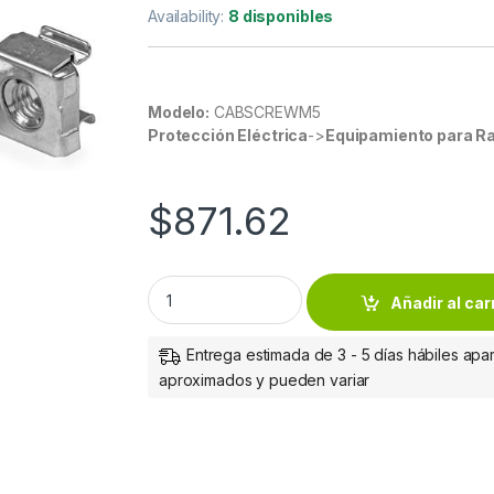
Availability:
8 disponibles
Modelo:
CABSCREWM5
Protección Eléctrica
->
Equipamiento para R
$
871.62
StarTech.com Pack de 50 Tornillos de Mont
Añadir al car
Entrega estimada de 3 - 5 días hábiles apar
aproximados y pueden variar