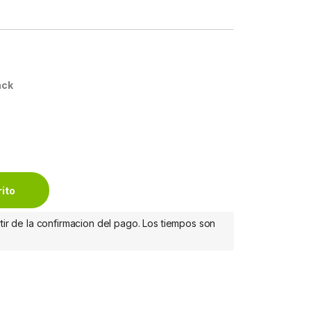
ack
aje y Tuercas Enjauladas M5 para Rack Gabinete de Servidor
rito
tir de la confirmacion del pago. Los tiempos son