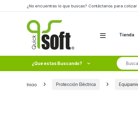
Skip to navigation
Skip to content
¿No encuentras lo que buscas? Contáctanos para cotizar 
Tienda
Search fo
¿Que estas Buscando?
Inicio
Protección Eléctrica
Equipami