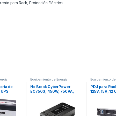
iento para Rack
,
Protección Eléctrica
ergía
,
Equipamiento de Energía
,
Equipamiento de
Protección Eléctrica
Protección Eléctr
ería de
No Break CyberPower
PDU para Rack 
a UPS
EC750G, 450W, 750VA,
125V, 15A, 12
Ah
Entrada 96-140V
CONTACTOS 
12V Y 8
750VA/450W ECO
INTERRUPTO
STANDBY 12CONT RJ11/