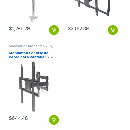
$
1,286.29
$
3,012.39
Accesorios Monitores y TV
,
Dispositivos de Video
Manhattan Soporte de
Pared para Pantalla 32′ –
55′, hasta 35kg, Negro Y
CURVA ARTICULADO 32 A 55
35KG
$
644.48