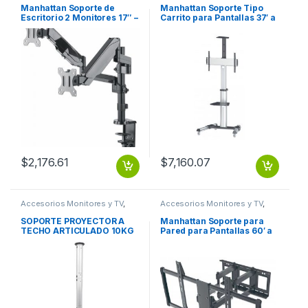
Manhattan Soporte de
Manhattan Soporte Tipo
Escritorio 2 Monitores 17″ –
Carrito para Pantallas 37′ a
32″, hasta 8Kg, Negro A 32
70′ o 50KGs, Negro/Plata A
ESCRITORIO PISTON
70 50KG ROTACION TV
AJUSTABLE
$
2,176.61
$
7,160.07
Accesorios Monitores y TV
,
Accesorios Monitores y TV
,
Dispositivos de Video
Dispositivos de Video
SOPORTE PROYECTOR A
Manhattan Soporte para
TECHO ARTICULADO 10KG
Pared para Pantallas 60′ a
EXTENSION 13-106CM
100′ o 80KGs, Negro Y
ARTICULADO 10KG
CURVA ARTICULADO 60 A
EXTENSION 13-106CM
100 80KG