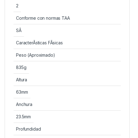
2
Conforme con normas TAA
SÃ­
CaracterÃ­sticas FÃ­sicas
Peso (Aproximado)
835g
Altura
63mm
Anchura
23.5mm
Profundidad