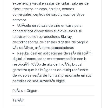
experiencia visual en salas de juntas, salones de
clase, teatros en casa, hoteles, centros
comerciales, centros de salud y muchos otros
entornos
UtilÃ­celo en su sala de cine en casa para
conectar dos dispositivos audiovisuales a su
televisor, como reproductores Blu-ray,
decodificadores de canales digitales de pago o
vÃ­a satÃ©lite, asÃ­ como computadoras
Resulta ideal en aplicaciones de seÃ±alizaciÃ³n
digital: el conmutador es retrocompatible con la
resoluciÃ³n 1080p de alta definiciÃ³n, lo cual
garantiza que las imÃ¡genes de cualquier fuente
de video se verÃ¡n de forma impresionante en sus
pantallas de seÃ±alizaciÃ³n digital
PaÃ­s de Origen
TaiwÃ¡n