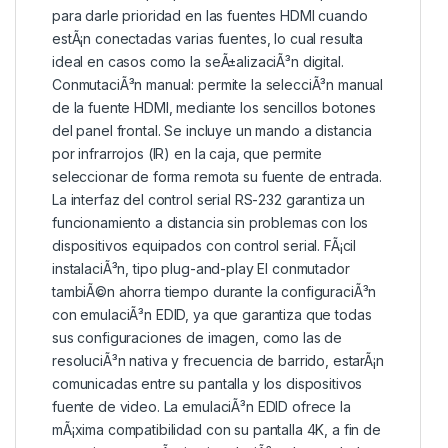
para darle prioridad en las fuentes HDMI cuando
estÃ¡n conectadas varias fuentes, lo cual resulta
ideal en casos como la seÃ±alizaciÃ³n digital.
ConmutaciÃ³n manual: permite la selecciÃ³n manual
de la fuente HDMI, mediante los sencillos botones
del panel frontal. Se incluye un mando a distancia
por infrarrojos (IR) en la caja, que permite
seleccionar de forma remota su fuente de entrada.
La interfaz del control serial RS-232 garantiza un
funcionamiento a distancia sin problemas con los
dispositivos equipados con control serial. FÃ¡cil
instalaciÃ³n, tipo plug-and-play El conmutador
tambiÃ©n ahorra tiempo durante la configuraciÃ³n
con emulaciÃ³n EDID, ya que garantiza que todas
sus configuraciones de imagen, como las de
resoluciÃ³n nativa y frecuencia de barrido, estarÃ¡n
comunicadas entre su pantalla y los dispositivos
fuente de video. La emulaciÃ³n EDID ofrece la
mÃ¡xima compatibilidad con su pantalla 4K, a fin de