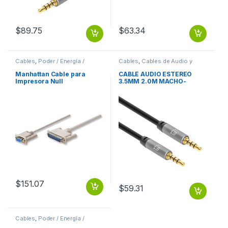
$
89.75
$
63.34
Cables
,
Poder / Energía /
Cables
,
Cables de Audio y
Alimentación
Video
Manhattan Cable para
CABLE AUDIO ESTEREO
Impresora Null
3.5MM 2.0M MACHO-
Módem/Serial, DB9
MACHO
Hembra – DB25 Macho, 1.8
Metros, Gris DB25M 1.8M
MOL .
$
151.07
$
59.31
Cables
,
Poder / Energía /
Alimentación