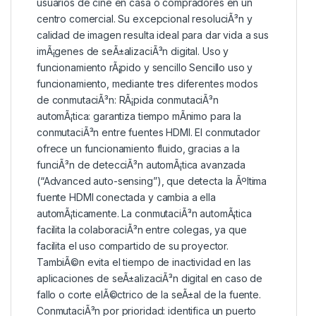
usuarios de cine en casa o compradores en un
centro comercial. Su excepcional resoluciÃ³n y
calidad de imagen resulta ideal para dar vida a sus
imÃ¡genes de seÃ±alizaciÃ³n digital. Uso y
funcionamiento rÃ¡pido y sencillo Sencillo uso y
funcionamiento, mediante tres diferentes modos
de conmutaciÃ³n: RÃ¡pida conmutaciÃ³n
automÃ¡tica: garantiza tiempo mÃ­nimo para la
conmutaciÃ³n entre fuentes HDMI. El conmutador
ofrece un funcionamiento fluido, gracias a la
funciÃ³n de detecciÃ³n automÃ¡tica avanzada
(“Advanced auto-sensing”), que detecta la Ãºltima
fuente HDMI conectada y cambia a ella
automÃ¡ticamente. La conmutaciÃ³n automÃ¡tica
facilita la colaboraciÃ³n entre colegas, ya que
facilita el uso compartido de su proyector.
TambiÃ©n evita el tiempo de inactividad en las
aplicaciones de seÃ±alizaciÃ³n digital en caso de
fallo o corte elÃ©ctrico de la seÃ±al de la fuente.
ConmutaciÃ³n por prioridad: identifica un puerto