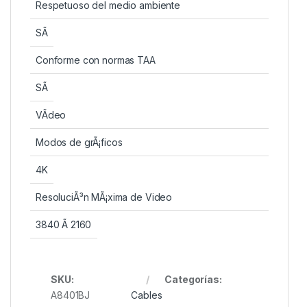
Respetuoso del medio ambiente
SÃ­
Conforme con normas TAA
SÃ­
VÃ­deo
Modos de grÃ¡ficos
4K
ResoluciÃ³n MÃ¡xima de Video
3840 Ã 2160
SKU:
Categorías:
A8401BJ
Cables