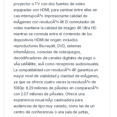
proyector o TV con dos fuentes de video
equipadas con HDMI, para cambiar entre ellas sin
casi interrupciÃ³n. Impresionante calidad de
imÃ¡genes con resoluciÃ³n 4K El conmutador de
video mantiene la calidad de imagen 4K Ultra HD
mientras se conmuta entre el contenido de los
dispositivos HDMI de origen: incluidos
reproductores Blu-rayâ¢, DVD, sistemas
informÃ¡ticos, consolas de videojuegos,
decodificadores de canales digitales de pago o
vÃ­a satÃ©lite, asÃ­ como receptores audiovisuales.
La compatibilidad con resoluciÃ³n 4K garantiza un
mayor nivel de visibilidad y claridad de imÃ¡genes,
ya que se ofrece cuatro veces la resoluciÃ³n de
1080p: 8.29 millones de pÃ­xeles en comparaciÃ³n
con 2.07 millones de pÃ­xeles. Ofrece una
experiencia visual mÃ¡s cautivadora para
audiencias de tipo muy variado, como las de un
centro de conferencias o una sala de juntas,