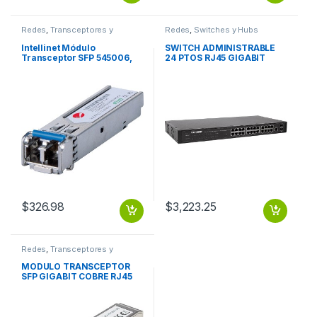
Redes
,
Transceptores y
Redes
,
Switches y Hubs
Convertidores
Intellinet Módulo
SWITCH ADMINISTRABLE
Transceptor SFP 545006,
24 PTOS RJ45 GIGABIT
Alámbrico, 1000 Mbit/s,
10/100/1000 2 PTOS SFP
840nm, 550m FIBRA
OPTICA LC 1000BASE-SX
550M
$
326.98
$
3,223.25
Redes
,
Transceptores y
Convertidores
MODULO TRANSCEPTOR
SFP GIGABIT COBRE RJ45
1000BASE-T 100M