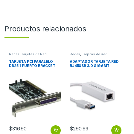
Productos relacionados
Redes
,
Tarjetas de Red
Redes
,
Tarjetas de Red
TARJETA PCI PARALELO
ADAPTADOR TARJETA RED
DB25 1 PUERTO BRACKET
RJ45USB 3.0 GIGABIT
LARGO CORTO PUERTO
10/100/1000 3.0 GIGABIT
BRACKET LARGO CORTO
10/100/1000
$
316.90
$
290.93