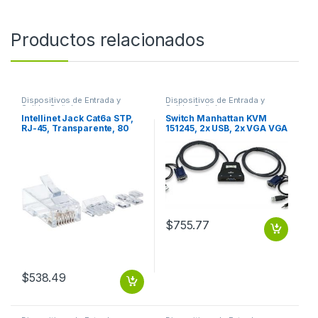
Productos relacionados
Dispositivos de Entrada y
Dispositivos de Entrada y
Salida
,
Switch
Salida
,
Switch
Intellinet Jack Cat6a STP,
Switch Manhattan KVM
RJ-45, Transparente, 80
151245, 2x USB, 2x VGA VGA
Piezas MULTIFILAR 80PZS
3.5MM 1920X1440 CON
CONTACTO CHAPA ORO
CABLES
$
755.77
$
538.49