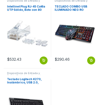
Dispositivos de Entrada y
Dispositivos de Entrada y
Salida
,
Switch
Salida
,
Teclados y Keypads
Intellinet Plug RJ-45 Cat6a
TECLADO COMBO USB
UTP Sólido, Bote con 80
ILUMINADO NEG RO
Piezas Transparentes
BROBOTIX
SOLIDO 80PZS CONTACTO
CHAPA ORO
$
532.43
$
290.46
Dispositivos de Entrada y
Salida
,
Teclados y Keypads
Teclado Logitech K270,
Inalámbrico, USB 2.0,
Negro (Español)
INALAMBRICO PC